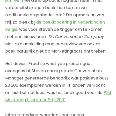
schreef
merkte ik op dat ik nog iets miste in het
verder uitstekende boek: hoe turnen we
traditionele organisaties om? Die opmerking van
mij, zo bleek bij
de boeklancering in Nederland en
België
, was voor Steven de trigger om te komen
met een nieuw boek:
De Conversation Company
.
Met zo'n aanleiding mag een review van ook dit
boek natuurlijk niet op Marketingfacts ontbreken!
Het devies 'Practise what you preach' gaat
overigens bij Steven aardig op: de Conversation
Manager genereerde behoorlijk wat positieve buzz.
23.500 exemplaren werden in 14 landen verkocht
en last but not least was het boek goed voor de
PIM
Marketing Literatuur Prijs 2010.
Interne randvoorwaarden voor succes