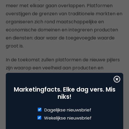
meer met elkaar gaan overlappen. Platformen
overstijgen de grenzen van traditionele markten en
organiseren zich rond maatschappelijke en
economische domeinen en integreren producten
en diensten: daar waar de toegevoegde waarde
groot is.
In de toekomst zullen platformen de nieuwe pijlers
zijn waarop een veelheid aan producten en
diensten zal worden voortgebracht. De
platformaanbieders hebben een controlerende rol
Marketingfacts. Elke dag vers. Mis
in deze infrastructuren van de toekomst. Zij kunnen
niks!
de spelregels, de gebruikte technologie en toegang
tot de platformen in belangrijke mate bepalen. Zij
Dagelijkse nieuwsbrief
vangen een vast percentage van alle transacties
Wekelijkse nieuwsbrief
die via het platform worden afgehandeld.