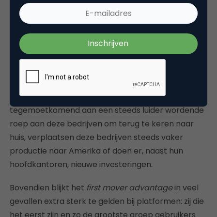
Amerikaanse bedrijven als Apple, Google, General
Electric en Autodesk hebben inmiddels het
voortouw genomen en platformen opgezet.
Daarnaast wagen nieuwe toetreders als Airbnb en
Uber hun geluk, in de hoop een nieuwe Google of
Facebook te worden, geholpen door een gunstig
Amerikaans investeringsklimaat. Mede
tegemoetkomend aan een steeds luider wordende
roep aan deze bedrijven om terug te keren naar
huis, verplaatsen deze bedrijven steeds vaker
productie naar Amerika of doen er, naast hun
hoofdkantoren, nieuwe investeringen.
Bovendien blijkt het
first mover advantage
in veel
gevallen extra sterk te gelden bij platformen: zij die
het eerst zijn en zo de grootste groep gebruikers