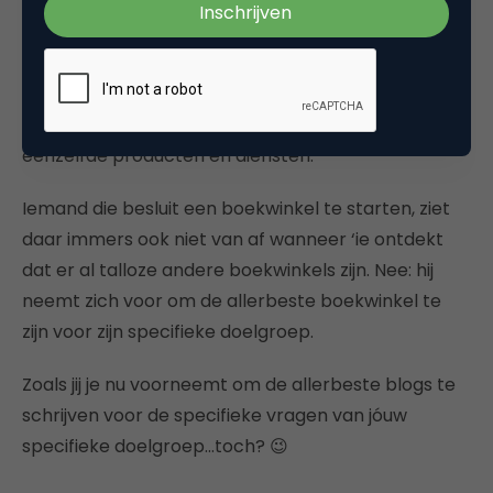
waar. Maar waarom is dat een probleem?
Op internet beconcurreren we elkaar op het geven
van de allerbeste antwoorden op eenzelfde
zoekvragen. Net als we elkaar beconcurreren op
eenzelfde producten en diensten.
Iemand die besluit een boekwinkel te starten, ziet
daar immers ook niet van af wanneer ‘ie ontdekt
dat er al talloze andere boekwinkels zijn. Nee: hij
neemt zich voor om de allerbeste boekwinkel te
zijn voor zijn specifieke doelgroep.
Zoals jij je nu voorneemt om de allerbeste blogs te
schrijven voor de specifieke vragen van jóuw
specifieke doelgroep…toch? 😉