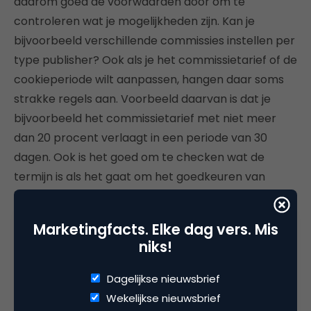
daarom goed de voorwaarden door om te
controleren wat je mogelijkheden zijn. Kan je
bijvoorbeeld verschillende commissies instellen per
type publisher? Ook als je het commissietarief of de
cookieperiode wilt aanpassen, hangen daar soms
strakke regels aan. Voorbeeld daarvan is dat je
bijvoorbeeld het commissietarief met niet meer
dan 20 procent verlaagt in een periode van 30
dagen. Ook is het goed om te checken wat de
termijn is als het gaat om het goedkeuren van
inschrijvingen of zelfs sales van publishers, omdat
het netwerk anders automatische goedkeuringen
Marketingfacts. Elke dag vers. Mis
kan doen.
niks!
7. Exclusiviteit
Dagelijkse nieuwsbrief
Wekelijkse nieuwsbrief
De kans is groot dat je verschillende voorstellen