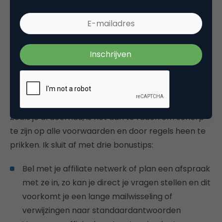
uitvraagt bij diverse affiliate netwerken. Er zijn
affiliate netwerken die je verbieden om met
meerdere affiliate netwerken in zee te gaan, dus let
ook goed op deze voorwaarde. Dit kan maar zo
onder de noemer exclusiviteit in het voorstel staan.
Bonustips
Zoals je al doorhad, is het aan te raden om scherp
te zijn op alle voorwaarden en door regels heen te
prikken. Ik sluit af met drie bonustips:
Bel met je affiliate netwerk of plan een afspraak
met ze in, zo kan je direct je vragen stellen en dit
voorkomt je een lange mailwisseling of
verwijzingen naar standaardantwoorden