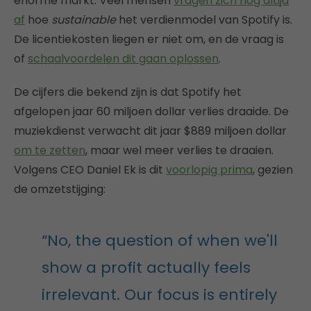
enorme markt. Veel mensen
vragen zich nog altijd
af
hoe
sustainable
het verdienmodel van Spotify is.
De licentiekosten liegen er niet om, en de vraag is
of
schaalvoordelen dit gaan oplossen
.
De cijfers die bekend zijn is dat Spotify het
afgelopen jaar 60 miljoen dollar verlies draaide. De
muziekdienst verwacht dit jaar $889 miljoen dollar
om te zetten
, maar wel meer verlies te draaien.
Volgens CEO Daniel Ek is dit
voorlopig prima
, gezien
de omzetstijging:
“No, the question of when we'll
show a profit actually feels
irrelevant. Our focus is entirely