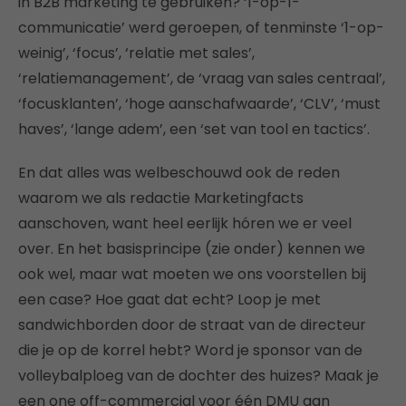
in B2B marketing te gebruiken? ‘1-op-1-
communicatie’ werd geroepen, of tenminste ‘1-op-
weinig’, ‘focus’, ‘relatie met sales’,
‘relatiemanagement’, de ‘vraag van sales centraal’,
‘focusklanten’, ‘hoge aanschafwaarde’, ‘CLV’, ‘must
haves’, ‘lange adem’, een ‘set van tool en tactics’.
En dat alles was welbeschouwd ook de reden
waarom we als redactie Marketingfacts
aanschoven, want heel eerlijk hóren we er veel
over. En het basisprincipe (zie onder) kennen we
ook wel, maar wat moeten we ons voorstellen bij
een case? Hoe gaat dat echt? Loop je met
sandwichborden door de straat van de directeur
die je op de korrel hebt? Word je sponsor van de
volleybalploeg van de dochter des huizes? Maak je
een one off-commercial voor één DMU aan