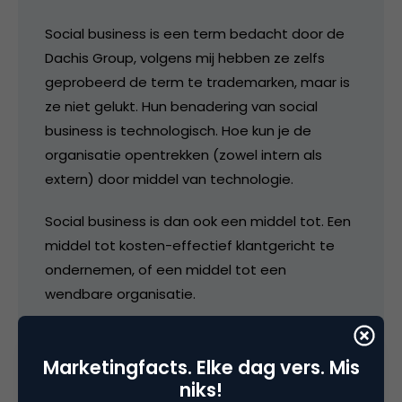
Social business is een term bedacht door de
Dachis Group, volgens mij hebben ze zelfs
geprobeerd de term te trademarken, maar is
ze niet gelukt. Hun benadering van social
business is technologisch. Hoe kun je de
organisatie opentrekken (zowel intern als
extern) door middel van technologie.
Social business is dan ook een middel tot. Een
middel tot kosten-effectief klantgericht te
ondernemen, of een middel tot een
wendbare organisatie.
“Wat ik wèl relevant vind en waar ik in geloof is
dat ook een beursgenoteerd bedrijf echt een
Marketingfacts. Elke dag vers. Mis
balans kan vinden in het creëren van waarde
niks!