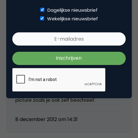
voor de klant en voor het bedrijf zelf, waarbij
Dagelijkse nieuwsbrief
het zich ook nog eens bewust is van haar
Wekelijkse nieuwsbrief
plaats, functie en toegevoegde waarde in het
grotere plaatje: de maatschappij.”
Mee eens, maar dit raakt de social business
discussie niet, dit is wat Kotler beschrijft in zijn
Marketing 3.0 boek of wat Porter beschrijft
over Shared Values, dan organisaties meer
aan social (als in maatschappelijke)
strategische marketing moeten doen.
Waarde moeten toevoegen aan de bigger
picture zoals je ook zelf beschreef.
8 december 2012 om 14:31