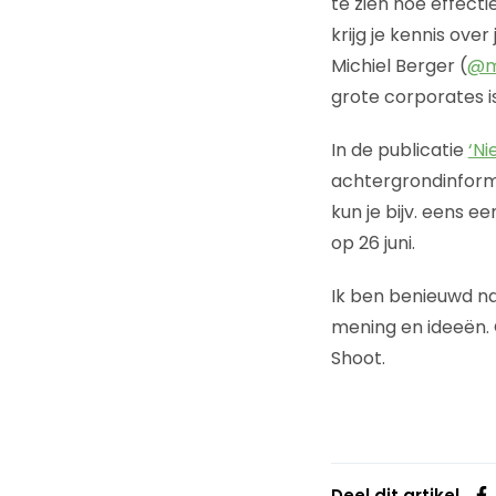
te zien hoe effecti
krijg je kennis ove
Michiel Berger (
@m
grote corporates is
In de publicatie
‘Ni
achtergrondinforma
kun je bijv. eens 
op 26 juni.
Ik ben benieuwd naa
mening en ideeën. O
Shoot.
Deel dit artikel