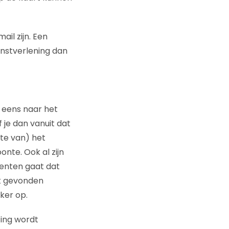
ail zijn. Een
enstverlening dan
k eens naar het
 je dan vanuit dat
te van) het
nte. Ook al zijn
eenten gaat dat
ak gevonden
ker op.
ing wordt