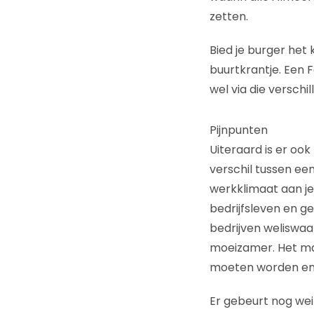
zetten.
Bied je burger het k
buurtkrantje. Een 
wel via die verschi
Pijnpunten
Uiteraard is er oo
verschil tussen ee
werkklimaat aan je
bedrijfsleven en g
bedrijven weliswaa
moeizamer. Het mak
moeten worden en d
Er gebeurt nog we