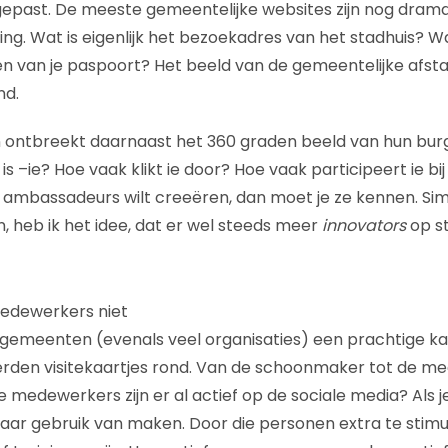
past. De meeste gemeentelijke websites zijn nog dramat
ing. Wat is eigenlijk het bezoekadres van het stadhuis? W
n van je paspoort? Het beeld van de gemeentelijke afst
nd.
 ontbreekt daarnaast het 360 graden beeld van hun burg
is –ie? Hoe vaak klikt ie door? Hoe vaak participeert ie bi
ambassadeurs wilt creeëren, dan moet je ze kennen. Sim
ijn, heb ik het idee, dat er wel steeds meer
innovators
op s
medewerkers niet
en gemeenten (evenals veel organisaties) een prachtige k
rden visitekaartjes rond. Van de schoonmaker tot de m
medewerkers zijn er al actief op de sociale media? Als je
daar gebruik van maken. Door die personen extra te stimul