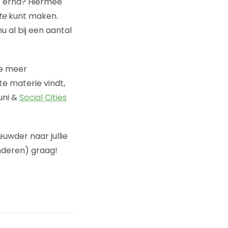
ef erna? Hiermee
te
kunt maken.
u al bij een aantal
je meer
te materie vindt,
juni &
Social Cities
euwder naar jullie
anderen) graag!