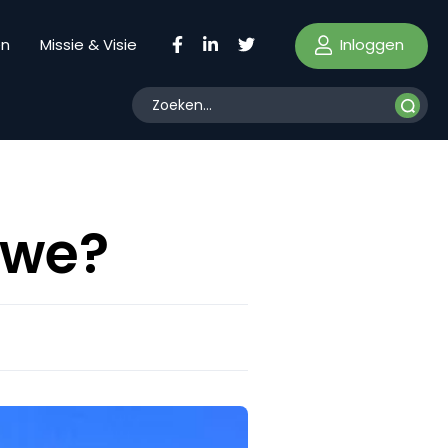
Inloggen
en
Missie & Visie
n we?