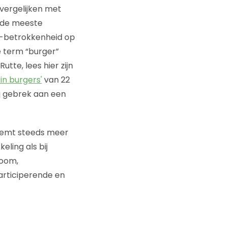
vergelijken met
j de meeste
n -betrokkenheid op
De term “burger”
tte, lees hier zijn
in burgers'
van 22
ij gebrek aan een
neemt steeds meer
eling als bij
noom,
rticiperende en