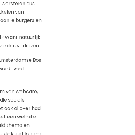
) worstelen dus
kkelen van
aan je burgers en
? Want natuurlijk
 worden verkozen.
t Amsterdamse Bos
ordt veel
orm van webcare,
die sociale
t ook al over had
met een website,
ld thema en
op de kaart kunnen