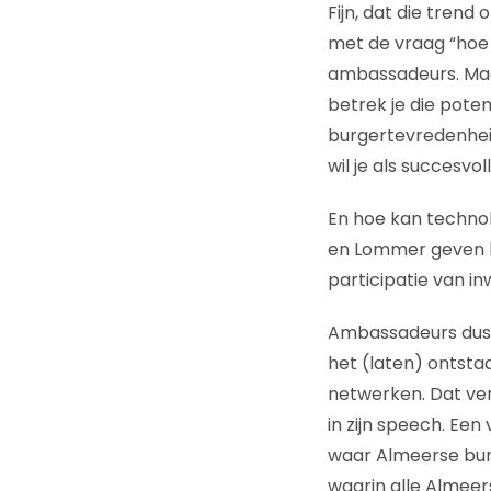
Fijn, dat die tren
met de vraag “hoe 
ambassadeurs. Maar
betrek je die poten
burgertevredenheid
wil je als succesv
En hoe kan technol
en Lommer geven h
participatie van i
Ambassadeurs dus.
het (laten) ontstaa
netwerken. Dat ver
in zijn speech. Een
waar Almeerse bu
waarin alle Almeer