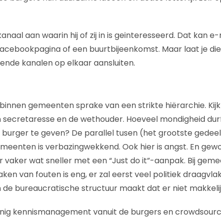
anaal aan waarin hij of zij in is geinteresseerd. Dat kan e-m
Facebookpagina of een buurtbijeenkomst. Maar laat je di
llende kanalen op elkaar aansluiten.
k binnen gemeenten sprake van een strikte hiërarchie. Kij
n secretaresse en de wethouder. Hoeveel mondigheid durf
 burger te geven? De parallel tusen (het grootste gedeel
emeenten is verbazingwekkend. Ook hier is angst. En gewoo
r vaker wat sneller met een “Just do it”-aanpak. Bij gem
en van fouten is eng, er zal eerst veel politiek draagvl
e bureaucratische structuur maakt dat er niet makkelij
inig kennismanagement vanuit de burgers en crowdsourc