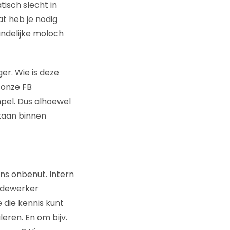
isch slecht in
at heb je nodig
andelijke moloch
er. Wie is deze
j onze FB
pel. Dus alhoewel
taan binnen
ans onbenut. Intern
edewerker
 die kennis kunt
eren. En om bijv.