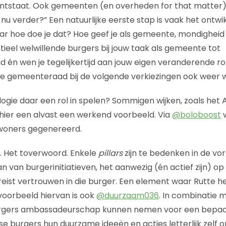
d ontstaat. Ook gemeenten (en overheden for that matter
nu verder?” Een natuurlijke eerste stap is vaak het ontwi
 hoe doe je dat? Hoe geef je als gemeente, mondigheid 
tieel welwillende burgers bij jouw taak als gemeente tot
 én wen je tegelijkertijd aan jouw eigen veranderende rol
olle gemeenteraad bij de volgende verkiezingen ook weer
ogie daar een rol in spelen? Sommigen wijken, zoals he
ier een alvast een werkend voorbeeld. Via
@boloboost
w
nwoners gegenereerd.
 Het toverwoord. Enkele
pillars
zijn te bedenken in de v
n van burgerinitiatieven, het aanwezig (én actief zijn) op 
eist vertrouwen in die burger. Een element waar Rutte he
 voorbeeld hiervan is ook
@duurzaam036
. In combinatie 
rgers ambassadeurschap kunnen nemen voor een bepaa
se burgers hun duurzame ideeën en acties letterlijk zelf 