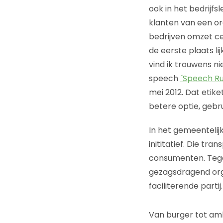
ook in het bedrijf
klanten van een org
bedrijven omzet ce
de eerste plaats li
vind ik trouwens ni
speech
´Speech Ru
mei 2012. Dat etik
betere optie, gebru
In het gemeentelij
inititatief. Die tra
consumenten. Tegel
gezagsdragend org
faciliterende partij.
Van burger tot a