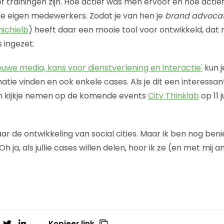
ef trainingen zijn. Hoe actief was men ervoor en hoe acti
r je eigen medewerkers. Zodat je van hen je
brand advoca
ichielb
) heeft daar een mooie tool voor ontwikkeld, dat n
 ingezet.
euwe media, kans voor dienstverlening en interactie'
kun 
tie vinden en ook enkele cases. Als je dit een interessan
een kijkje nemen op de komende events
City Thinklab
op 11 
r de ontwikkeling van social cities. Maar ik ben nog beni
h ja, als jullie cases willen delen, hoor ik ze (en met mij 
Kopieer link