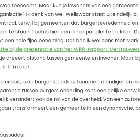
sleven toeneemt. Maar kun je inwoners van een gemeente 
anisatie? Ik denk van wel. Weliswaar staat uiteindelijk bi
ntraal, terwijl bij gemeenten dat burgertevredenheid e
jken te staan. Toch is hier een flinke parallel te trekken. 
et een hele fijne benaming. Dat ben ik wel eens met Mark Ru
tte bij de presentatie van het WRR-rapport 'Vertrouwen 
etje creëert afstand tussen gemeente en inwoner. Maar b
ik ik ‘m toch.
ke circuit, is de burger steeds autonomer, mondiger en 
nsparantie tussen burgers onderling kent een gelijke ontwikk
ijk verandert ook de rol van de overheid. Van een auto
aan transformeert een gemeente in een dynamische, pa
mbassadeur