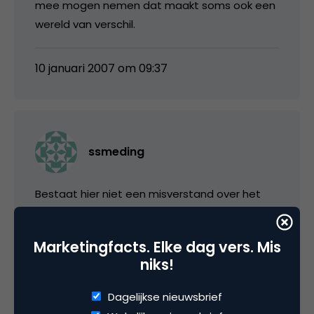
mee mogen nemen dat maakt soms ook een
wereld van verschil.
10 januari 2007 om 09:37
ssmeding
Bestaat hier niet een misverstand over het
verschil tussen 10pt en 10px? 10px is vrijwel
onleesbaar terwijl 10pt nog redelijk te doen is.
Marketingfacts. Elke dag vers. Mis
Verschil is ongeveer een factor 1,2.
niks!
10 januari 2007 om 09:52
Dagelijkse nieuwsbrief