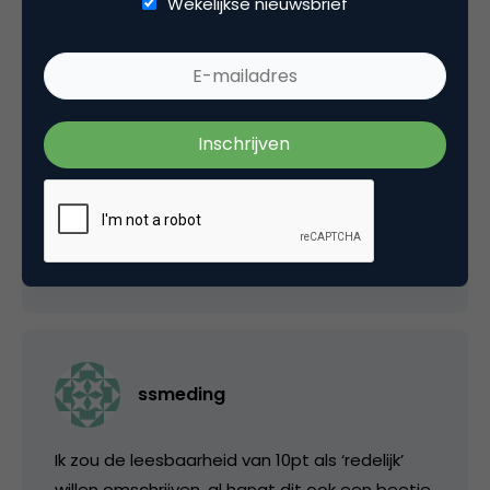
Wekelijkse nieuwsbrief
Laurens T
Nee hoor, volgens mij hebben we dat beide
wel op een rijtje. 🙂
10 januari 2007 om 10:01
ssmeding
Ik zou de leesbaarheid van 10pt als ‘redelijk’
willen omschrijven, al hangt dit ook een beetje