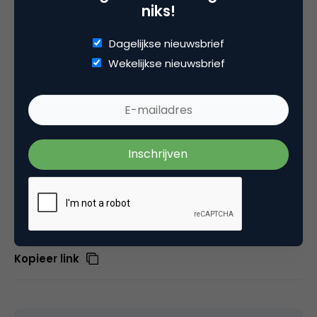
niks!
Dit verhaal van
The New Yorker
sluit heel mooi aan
bij het verhaal dat we vaker horen de laatste tijd.
Dagelijkse nieuwsbrief
De paradox van elkaar opzoeken in tijden van crisis
Wekelijkse nieuwsbrief
en tegenstelling dat dat nu precies is wat er tijdens
deze pandemie niet kan. En daar moeten we even
aan wennen.
Stay safe
en tot volgende week!
Deel dit artikel
Kopieer link