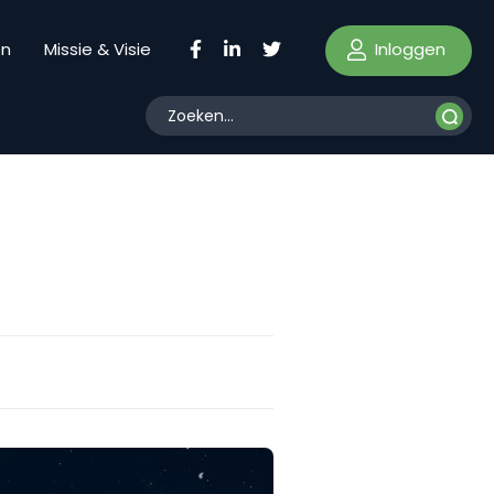
Inloggen
en
Missie & Visie