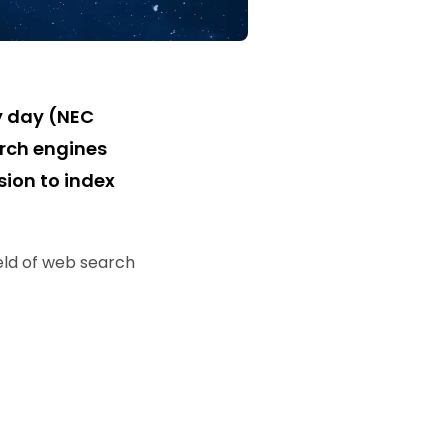
y day (NEC
arch engines
sion to index
eld of web search