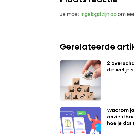
Je moet
ingelogd zijn op
om een
Gerelateerde arti
2 overschat
die wél je 
Waarom jo
onzichtbaa
hoe je dat 