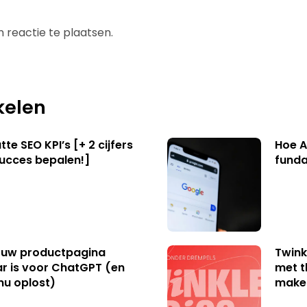
 reactie te plaatsen.
kelen
te SEO KPI’s [+ 2 cijfers
Hoe A
succes bepalen!]
funda
uw productpagina
Twink
r is voor ChatGPT (en
met t
nu oplost)
make