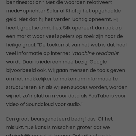
benzinestation.” Met die woorden relativeert
mede-oprichter Salar al Khafaji het opgehaalde
geld. Niet dat hij het verder luchtig opneemt. Hij
heeft grootse ambities. Silk opereert dan ook op
een markt waar veel spelers op zoek zijn naar de
heilige graal. “De toekomst van het web is dat heel
veel informatie op internet ‘
machine readable
’
wordt. Daar is iedereen mee bezig. Google
bijvoorbeeld ook. Wij gaan mensen de tools geven
om het makkelijker te maken om informatie te
structureren. En als wij een succes worden, worden
wij net zo’n platform voor data als YouTube is voor
video of Soundcloud voor audio.”
Een groot beursgenoteerd bedrijf dus. Of het
mislukt. “De kans is misschien groter dat we
uiteindelijk op nul uitkomen. Dat wil natuurlijk