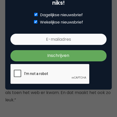
niks!
belangrijker dan het geld dat daar uit voortkomt de
komende jaren.”
Dagelijkse nieuwsbrief
Wekelijkse nieuwsbrief
En daar zal nog veel energie in gaan zitten. Want
ook al hoef je voor Silk geen database te kunnen
bouwen, je moet op dit moment nog steeds kunnen
denken in data en structuren. Voor een leek best
ingewikkeld. Reden om te werken aan een systeem
waarbij dat allemaal niet meer nodig is. “Maar als je
bedenkt wat daarvoor nodig is: het is niet heel
makkelijk. (…) Maar als het er is, dankzij ons of
iemand anders, dan is het net zo’n grote revolutie
als toen het web er kwam. En dat maakt het ook zo
leuk.”