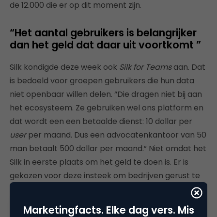
de 12.000 die er op dit moment zijn.
“Het aantal gebruikers is belangrijker
dan het geld dat daar uit voortkomt ”
Silk kondigde deze week ook
Silk for Teams
aan. Dat
is bedoeld voor groepen gebruikers die hun data
niet openbaar willen delen. “Die dragen niet bij aan
het ecosysteem. Ze gebruiken wel ons platform en
dat wordt een een betaalde dienst: 10 dollar per
user
per maand. Dus een advocatenkantoor van 50
man betaalt 500 dollar per maand.” Niet omdat het
Silk in eerste plaats om het geld te doen is. Er is
gekozen voor deze insteek om bedrijven gerust te
stellen. Die denken dat een gratis dienst snel weer
zal verdwijnen. Betalen wekt vertrouwen. Maar voor
Marketingfacts. Elke dag vers. Mis
Al Khafaji staat het vast: “Het aantal gebruikers is