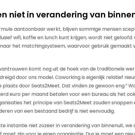
en niet in verandering van binnen
rmule aantoonbaar werkt, blijven sommige mensen scepti
usief wifi, koffie en lunch kunt krijgen, wordt niet geloofd.
naar het matchingsysteem, waarvoor gebruik gemaakt 
antrouwen komt nog uit de hoek van de traditionele wer
dreigd door ons model. Coworking is eigenlijk relatief nie
ie plaats door Seats2Meet. Dat vinden ze gewoon eng.” W
erd euro per maand betalen voor een bureau als het ook
rganisaties het principe van Seats2Meet zouden snappen e
ren van een bestaand bedrijf is niet eenvoudig.
ste instantie niet zozeer in verandering van binnenuit, we 
ef moet zijn voor je eigen organisatie. Dus je moet een nie