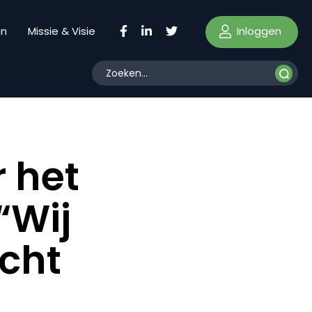
Inloggen
en
Missie & Visie
 het
“Wij
cht