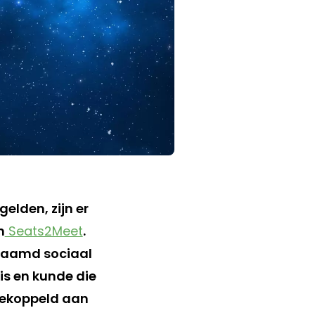
elden, zijn er
n
Seats2Meet
.
naamd sociaal
is en kunde die
gekoppeld aan