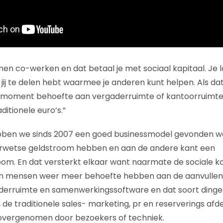
men co-werken en dat betaal je met sociaal kapitaal. Je l
jij te delen hebt waarmee je anderen kunt helpen. Als dat
 moment behoefte aan vergaderruimte of kantoorruimte 
ditionele euro’s.”
bben we sinds 2007 een goed businessmodel gevonden wa
rwetse geldstroom hebben en aan de andere kant een
oom. En dat versterkt elkaar want naarmate de sociale 
an mensen weer meer behoefte hebben aan de aanvullend
derruimte en samenwerkingssoftware en dat soort dingen
en de traditionele sales- marketing, pr en reserverings afd
overgenomen door bezoekers of techniek.