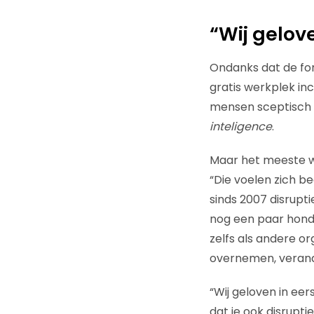
“Wij gelov
Ondanks dat de fo
gratis werkplek incl
mensen sceptisch 
inteligence
.
Maar het meeste w
“Die voelen zich be
sinds 2007 disrupt
nog een paar hond
zelfs als andere o
overnemen, verande
“Wij geloven in eer
dat je ook disrupti