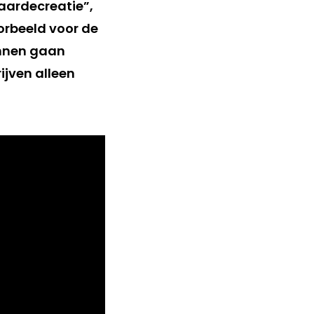
aardecreatie”,
voorbeeld voor de
ennen gaan
jven alleen