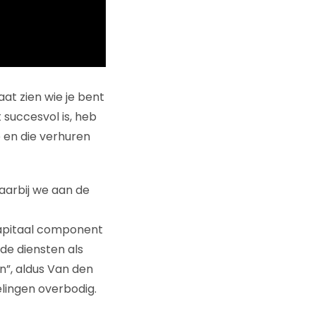
aat zien wie je bent
 succesvol is, heb
en die verhuren
arbij we aan de
kapitaal component
e diensten als
”, aldus Van den
elingen overbodig.