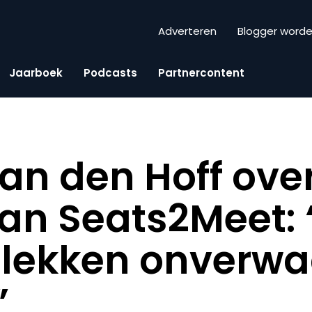
Adverteren
Blogger word
Jaarboek
Podcasts
Partnercontent
an den Hoff over
an Seats2Meet: 
lekken onverwa
”