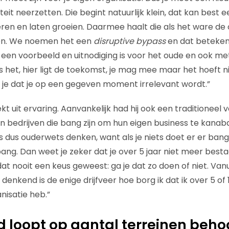
teit neerzetten. Die begint natuurlijk klein, dat kan best e
ren en laten groeien. Daarmee haalt die als het ware de o
en. We noemen het een
disruptive bypass
en dat beteken
 een voorbeeld en uitnodiging is voor het oude en ook m
s het, hier ligt de toekomst, je mag mee maar het hoeft ni
 je dat je op een gegeven moment irrelevant wordt.”
t uit ervaring. Aanvankelijk had hij ook een traditioneel 
 bedrijven die bang zijn om hun eigen business te kanaba
t is dus ouderwets denken, want als je niets doet er er ba
ang. Dan weet je zeker dat je over 5 jaar niet meer besta
dat nooit een keus geweest: ga je dat zo doen of niet. Vanu
nkend is de enige drijfveer hoe borg ik dat ik over 5 of 
nisatie heb.”
 loopt op aantal terreinen behoo