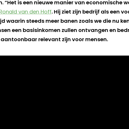
. “Het is een nieuwe manier van economische w
Ronald van den Hoff
. Hij ziet zijn bedrijf als een 
ijd waarin steeds meer banen zoals we die nu k
sen een basisinkomen zullen ontvangen en bedri
e aantoonbaar relevant zijn voor mensen.