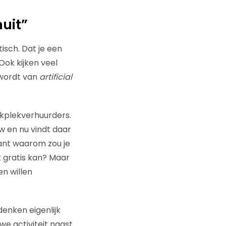
uit”
sch. Dat je een
 Ook kijken veel
wordt van
artificial
kplekverhuurders.
uw en nu vindt daar
ant waarom zou je
 gratis kan? Maar
n willen
denken eigenlijk
uwe activiteit naast