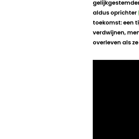
gelijkgestemden
aldus oprichter
toekomst: een t
verdwijnen, men
overleven als z