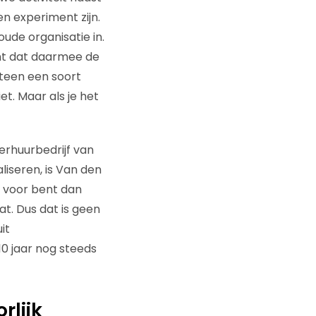
en experiment zijn.
ude organisatie in.
t dat daarmee de
eteen een soort
et. Maar als je het
verhuurbedrijf van
liseren, is Van den
ng voor bent dan
at. Dus dat is geen
it
10 jaar nog steeds
rlijk