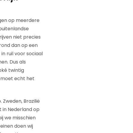
ngen op meerdere
buitenlandse
jven niet precies
grond dan op een
in ruil voor sociaal
en. Dus als
ké twintig
e moet echt het
. Zweden, Brazilië
t in Nederland op
bij we misschien
reinen doen wij