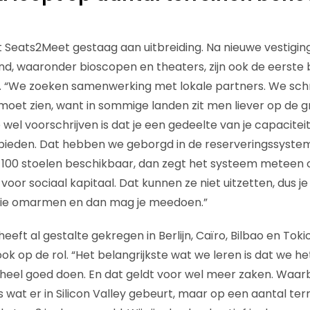
 Seats2Meet gestaag aan uitbreiding. Na nieuwe vestigi
nd, waaronder bioscopen en theaters, zijn ook de eerste 
 “We zoeken samenwerking met lokale partners. We schri
 moet zien, want in sommige landen zit men liever op de 
wel voorschrijven is dat je een gedeelte van je capaciteit 
bieden. Dat hebben we geborgd in de reserveringssystem
l 100 stoelen beschikbaar, dan zegt het systeem meteen o
oor sociaal kapitaal. Dat kunnen ze niet uitzetten, dus j
ofie omarmen en dan mag je meedoen.”
ft al gestalte gekregen in Berlijn, Caïro, Bilbao en Tokio
k op de rol. “Het belangrijkste wat we leren is dat we he
jk heel goed doen. En dat geldt voor wel meer zaken. Waar
als wat er in Silicon Valley gebeurt, maar op een aantal ter