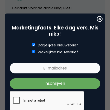
Bedankt voor de aanvulling, Piet!
21 april 2014 om 16:09
Marketingfacts. Elke dag vers. Mis
niks!
Dagelijkse nieuwsbrief
Wekelijkse nieuwsbrief
Remi
Nog een aanvulling naar aanleiding van de
opmerking van Pieter Vollebregt: ‘Interessant
dat er weer een vergelijker opstaat’.
Het gaat hier om een rebranding/
herpositionering van Verzekeringssite.nl en dat
is zeker keen kleine nieuwe speler.