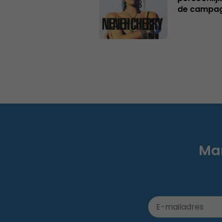
de campa
Mar