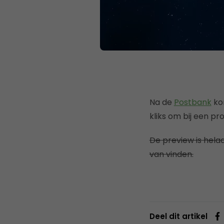
Na de
Postbank
ko
kliks om bij een p
De preview is helaas
van vinden.
Deel dit artikel