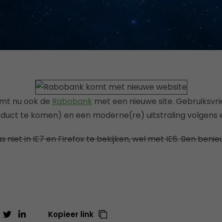
mt nu ook de
Rabobank
met een nieuwe site. Gebruiksvri
roduct te komen) en een moderne(re) uitstraling volgens 
 niet in IE7 en Firefox te bekijken, wel met IE6. Ben benieu
Kopieer link