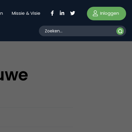
Inloggen
en
Missie & Visie
uwe