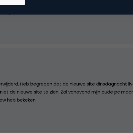
aar de preview werkt niet meer marco.
verwijderd. Heb begrepen dat de nieuwe site dinsdagnacht live 
g niet de nieuwe site te zien. Zal vanavond mijn oude pc ma
iew heb bekeken.