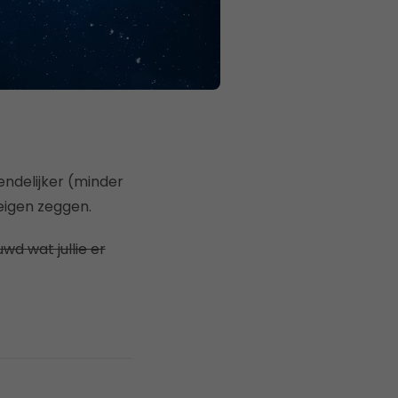
endelijker (minder
eigen zeggen.
wd wat jullie er