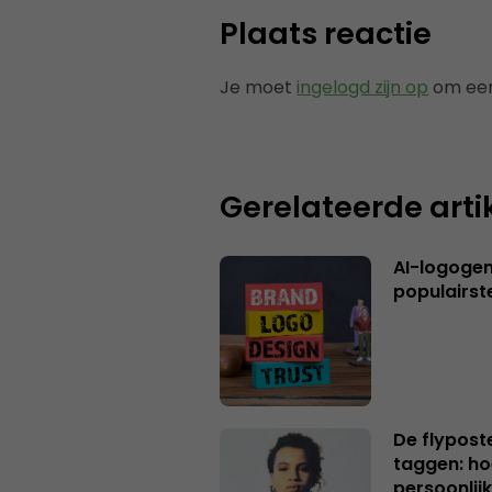
Plaats reactie
Je moet
ingelogd zijn op
om een
Gerelateerde arti
AI-logogene
populairst
De flypost
taggen: ho
persoonlij