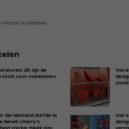
 reactie te plaatsen.
kelen
ratoren: dit zijn de
Van k
e tools voor marketeers
desig
creat
er die niemand durfde te
Van s
e Neneh Cherry’s
desig
kheid sterker bleek dan
verst