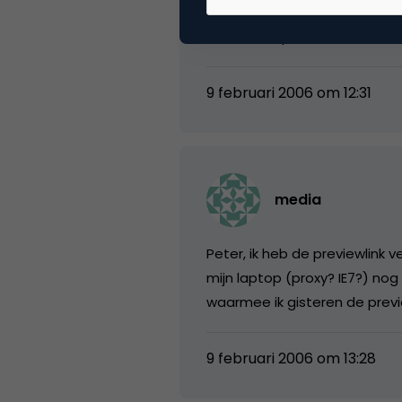
Site ziet er prima uit! Link n
9 februari 2006 om 12:31
media
Peter, ik heb de previewlink 
mijn laptop (proxy? IE7?) no
waarmee ik gisteren de prev
9 februari 2006 om 13:28