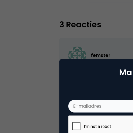
3 Reacties
femster
Mar
de modernere uistraling doet 
9 februari 2006 om 12:22
Peter