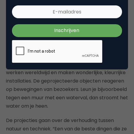
Het laatste voorbeeld is voor Van der Heijden een
mooi voorbeeld wat er met volledig digitale
middelen nu allemaal mogelijk is qua ‘immersion’,
onderdompeling. TeamLab is een internationaal
kunstenaarscollectief en ze maken gebouwgrote
installaties van hun werk, immersive experiences en
volledig digitaal. Het laat iets zien van de toekomst.
De kunstenaars en wetenschappers van TeamLab
werken wereldwijd en maken wonderlijke, kleurrijke
installaties. De geprojecteerde objecten reageren
op bewegingen van bezoekers. Leun je bijvoorbeeld
tegen een muur met een waterval, dan stroomt het
water om je heen.
De projecties gaan over de verhouding tussen
natuur en techniek. “Een van de beste dingen die ze