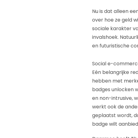
Nu is dat alleen e
over hoe ze geld wi
sociale karakter v
invalshoek. Natuurl
en futuristische c
Social e-commerc
Eén belangrijke re
hebben met merken
badges unlocken wa
en non-intrusive, 
werkt ook de ander
geplaatst wordt, d
badge wilt aanbied