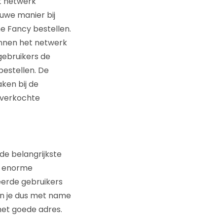
t netwerk
uwe manier bij
e Fancy bestellen.
innen het netwerk
gebruikers de
 bestellen. De
ken bij de
 verkochte
 de belangrijkste
e enorme
reerde gebruikers
en je dus met name
 het goede adres.