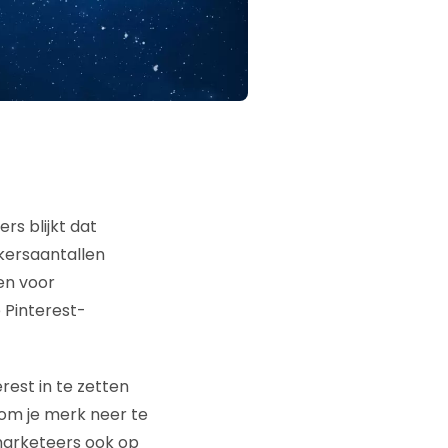
n
rs blijkt dat
kersaantallen
en voor
 Pinterest-
est in te zetten
om je merk neer te
 marketeers ook op