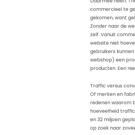
Daarmee heeft Th
commercieel te gel
gekomen, want gebr
Zonder naar de we
zelf. Vanuit comm
website niet hoeve
gebruikers kunnen 
webshop) een prod
producten. Een ni
Traffic versus conv
Of merken en fabrik
redenen waarom bi
hoeveelheid traffi
en 32 miljoen gepl
op zoek naar zoveel