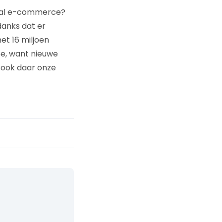
cial e-commerce?
danks dat er
met 16 miljoen
ee, want nieuwe
 ook daar onze