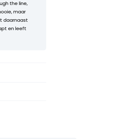
gh the line,
 mooie, maar
t daarnaast
pt en leeft