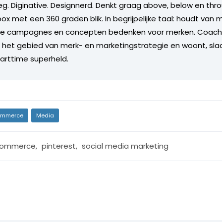
g. Diginative. Designnerd. Denkt graag above, below en throu
ox met een 360 graden blik. In begrijpelijke taal: houdt van
eve campagnes en concepten bedenken voor merken. Coach
 het gebied van merk- en marketingstrategie en woont, slaa
parttime superheld.
mmerce
Media
commerce
,
pinterest
,
social media marketing