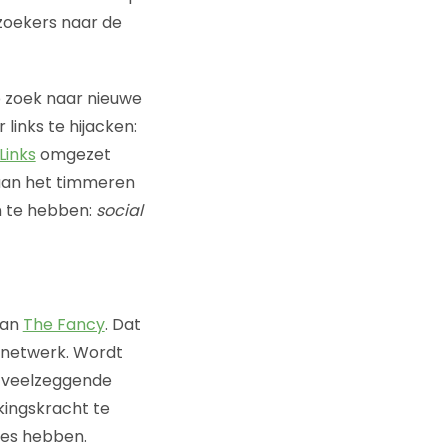
zoekers naar de
op zoek naar nieuwe
links te hijacken:
Links
omgezet
g aan het timmeren
en te hebben:
social
van
The Fancy
. Dat
 netwerk. Wordt
e veelzeggende
kingskracht te
jes hebben.