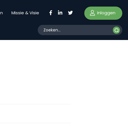
Inloggen
en
Missie & Visie