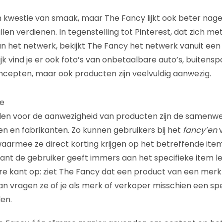
en kwestie van smaak, maar The Fancy lijkt ook beter na
llen verdienen. In tegenstelling tot Pinterest, dat zich m
an het netwerk, bekijkt The Fancy het netwerk vanuit e
ijk vind je er ook foto’s van onbetaalbare auto’s, buitens
oncepten, maar ook producten zijn veelvuldig aanwezig.
e
den voor de aanwezigheid van producten zijn de samenwe
 en fabrikanten. Zo kunnen gebruikers bij het
fancy’en
v
armee ze direct korting krijgen op het betreffende item
want de gebruiker geeft immers aan het specifieke item le
e kant op: ziet The Fancy dat een product van een merk 
an vragen ze of je als merk of verkoper misschien een spe
en.