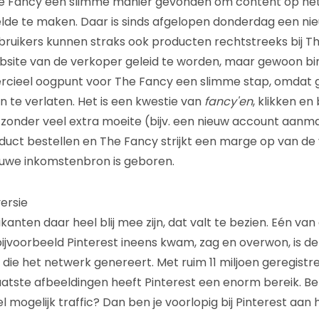
e Fancy één slimme manier gevonden om content op he
de te maken. Daar is sinds afgelopen donderdag een nie
uikers kunnen straks ook producten rechtstreeks bij Th
bsite van de verkoper geleid te worden, maar gewoon b
ercieel oogpunt voor The Fancy een slimme stap, omdat 
n te verlaten. Het is een kwestie van
fancy'en
, klikken en
zonder veel extra moeite (bijv. een nieuw account aanma
uct bestellen en The Fancy strijkt een marge op van de
euwe inkomstenbron is geboren.
ersie
anten daar heel blij mee zijn, dat valt te bezien. Eén van
jvoorbeeld Pinterest ineens kwam, zag en overwon, is d
c die het netwerk genereert. Met ruim 11 miljoen geregist
aatste afbeeldingen heeft Pinterest een enorm bereik. B
 mogelijk traffic? Dan ben je voorlopig bij Pinterest aan