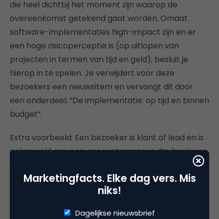
die heel dichtbij het moment zijn waarop de
overeenkomst getekend gaat worden. Omdat
software-implementaties high-impact zijn en er
een hoge risicoperceptie is (op uitlopen van
projecten in termen van tijd en geld), besluit je
hierop in te spelen. Je verwijdert voor deze
bezoekers een nieuwsitem en vervangt dit door
een onderdeel: “De implementatie: op tijd en binnen
budget”.
Extra voorbeeld: Een bezoeker is klant of lead en is
gekoppeld aan een accountmanager. Op basis van
de herkenning vervang je de algemene call-to-
Marketingfacts. Elke dag vers. Mis
action op je website door een persoonlijke van de
niks!
bijbehorende accountmanager.
Dagelijkse nieuwsbrief