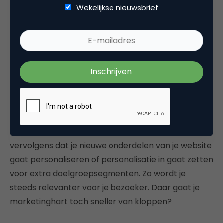
Begin vooral
Wekelijkse nieuwsbrief
Natuurlijk zijn dit maar een paar voorbeelden. Er is
op het gebied van personalisatie nog veel meer
mogelijk. De richtingen en voorbeelden zijn vooral
bedoeld om je aan de slag te laten gaan met
personalisatie. Voor wie er meer over wil weten, is
er zelfs een
website personalisatie dossier
met nog
meer informatie.
Begin vooral. Begin klein en eenvoudig. Zorg
vervolgens dat je nieuwe onderdelen van je website
gaat personaliseren of personalisatie in gaat zetten
voor extra doelgroepsegmenten. Zo wordt je
steeds relevanter voor je bezoeker. Daar gaat je
marketinghart toch sneller van kloppen?