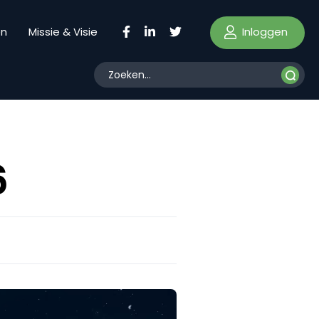
Inloggen
en
Missie & Visie
6