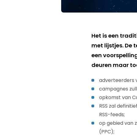
Het is een tradi
met lijstjes. De
een voorspellin
deuren maar toch
adverteerders 
campagnes zullen
opkomst van Co
RSS zal defini
RSS-feeds;
op gebied van 
(PPC);