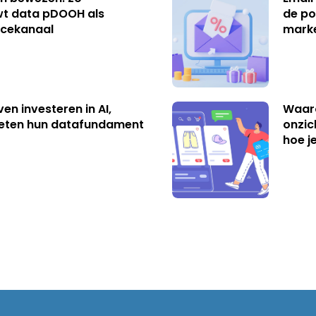
t data pDOOH als
de po
cekanaal
mark
ven investeren in AI,
Waar
eten hun datafundament
onzic
hoe j