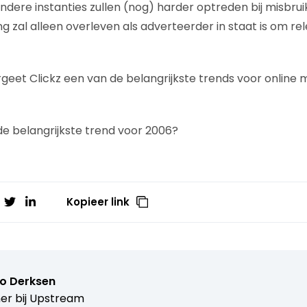
dere instanties zullen (nog) harder optreden bij misbrui
g zal alleen overleven als adverteerder in staat is om re
geet Clickz een van de belangrijkste trends voor online m
 de belangrijkste trend voor 2006?
Kopieer link
o Derksen
er bij
Upstream