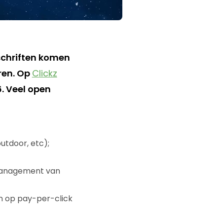
dschriften komen
oren. Op
Clickz
. Veel open
outdoor, etc);
 management van
n op pay-per-click