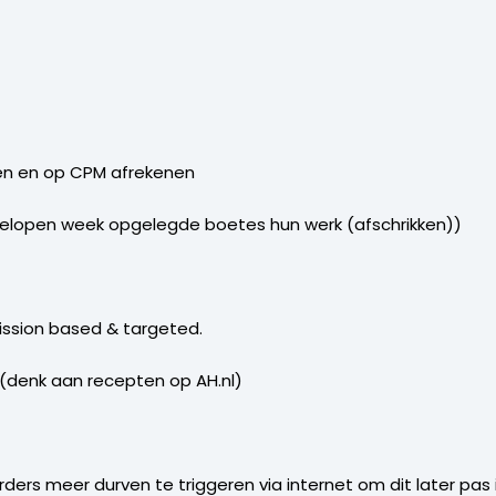
en en op CPM afrekenen
gelopen week opgelegde boetes hun werk (afschrikken))
ission based & targeted.
 (denk aan recepten op AH.nl)
ders meer durven te triggeren via internet om dit later pas i