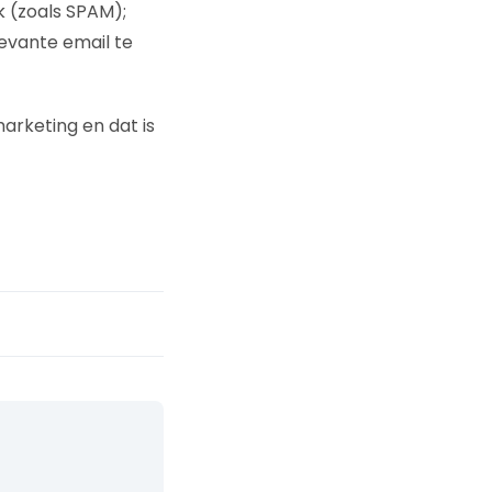
k (zoals SPAM);
levante email te
arketing en dat is