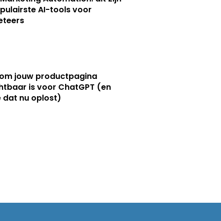
pulairste AI-tools voor
eteers
om jouw productpagina
htbaar is voor ChatGPT (en
e dat nu oplost)