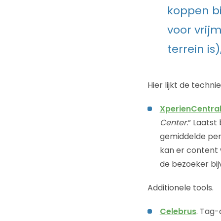
koppen bi
voor vrij
terrein is)
Hier lijkt de techn
XperienCentra
Center.
” Laatst
gemiddelde perc
kan er content 
de bezoeker bijv
Additionele tools.
Celebrus
. Tag-o