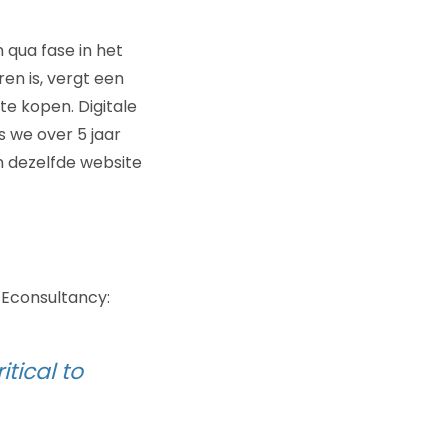
 qua fase in het
en is, vergt een
e kopen. Digitale
s we over 5 jaar
en dezelfde website
 Econsultancy:
tical to