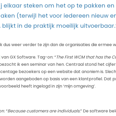
j elkaar steken om het op te pakken en e
maken (terwijl het voor iedereen nieuw 
, blijkt in de praktijk moeilijk uitvoerbaar.
iek dus weer verder te zijn dan de organisaties die ermee 
l
van GX Software. Tag-on: “
The First WCM that has the Cu
 bezocht ik een seminar van hen. Centraal stond het cijfer 9
entage bezoekers op een website dat anoniem is. Slecht
worden aangeboden op basis van een klantprofiel. Dat pr
oorbeeld heeft ingelogd in zijn ‘mijn omgeving’.
n: “
Because customers are individuals.
” De software bel