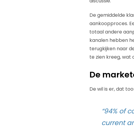
discussie.
De gemiddelde klan
aankoopproces. Een
totaal andere aanp
kanalen hebben het 
terugkijken naar de
te zien kreeg, wat
De markete
De wil is er, dat 
“94% of co
current an