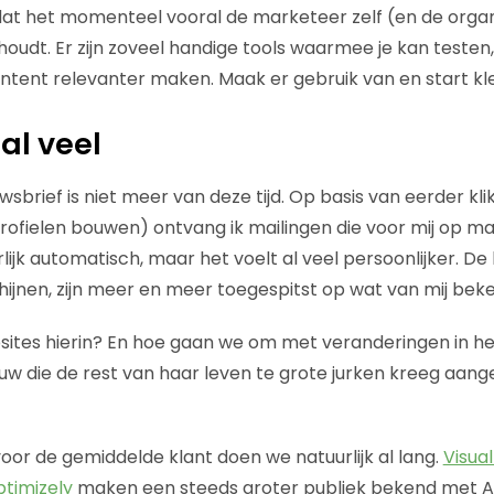
 dat het momenteel vooral de marketeer zelf (en de organi
oudt. Er zijn zoveel handige tools waarmee je kan testen,
tent relevanter maken. Maak er gebruik van en start kle
al veel
sbrief is niet meer van deze tijd. Op basis van eerder kli
fielen bouwen) ontvang ik mailingen die voor mij op ma
lijk automatisch, maar het voelt al veel persoonlijker. D
ijnen, zijn meer en meer toegespitst op wat van mij beken
ites hierin? En hoe gaan we om met veranderingen in het
uw die de rest van haar leven te grote jurken kreeg aan
oor de gemiddelde klant doen we natuurlijk al lang.
Visua
timizely
maken een steeds groter publiek bekend met A