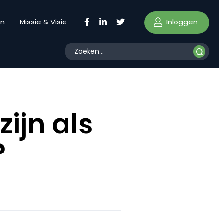
Inloggen
en
Missie & Visie
zijn als
?