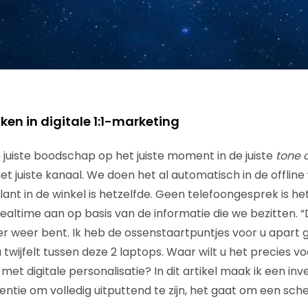
en in digitale 1:1-marketing
e juiste boodschap op het juiste moment in de juiste
tone o
het juiste kanaal. We doen het al automatisch in de offlin
ant in de winkel is hetzelfde. Geen telefoongesprek is h
altime aan op basis van de informatie die we bezitten.
 er weer bent. Ik heb de ossenstaartpuntjes voor u apart 
u twijfelt tussen deze 2 laptops. Waar wilt u het precies 
k met digitale personalisatie? In dit artikel maak ik een inve
ntentie om volledig uitputtend te zijn, het gaat om een sc