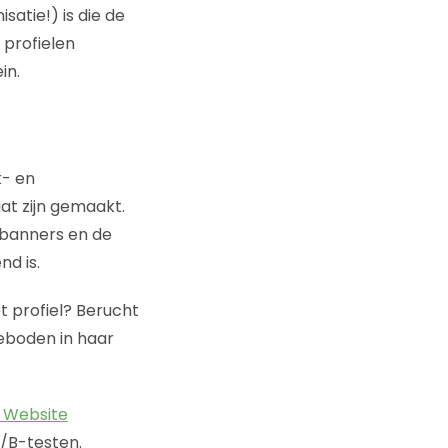
satie!) is die de
 profielen
in.
k- en
at zijn gemaakt.
e banners en de
d is.
 profiel? Berucht
geboden in haar
l Website
/B-testen.