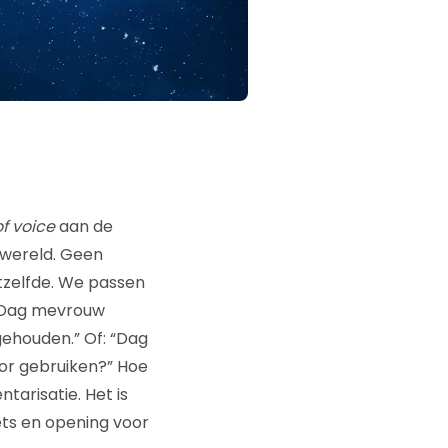
f voice
aan de
e wereld. Geen
etzelfde. We passen
 “Dag mevrouw
gehouden.” Of: “Dag
voor gebruiken?” Hoe
ntarisatie. Het is
hets en opening voor