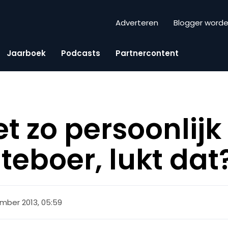
Adverteren
Blogger word
Jaarboek
Podcasts
Partnercontent
t zo persoonlijk 
teboer, lukt dat
mber 2013, 05:59