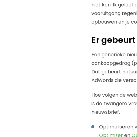
niet kon. Ik geloof
vooruitgang tegenh
opbouwen en je con
Er gebeurt 
Een generieke nieuw
aankoopgedrag (pro
Dat gebeurt natuur
AdWords die versch
Hoe volgen de webs
is de zwangere vro
nieuwsbrief.
Optimaliseren v
Optimizer
en
Op