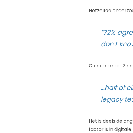
Hetzelfde onderzo
“72% agre
don’t know
Concreter: de 2 me
…half of 
legacy te
Het is deels de an
factor is in digita