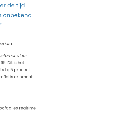
r de tijd
en onbekend
”
werken.
stomer at its
5. Dit is het
s bij 5 procent
ofiel is er omdat
ooft alles realtime