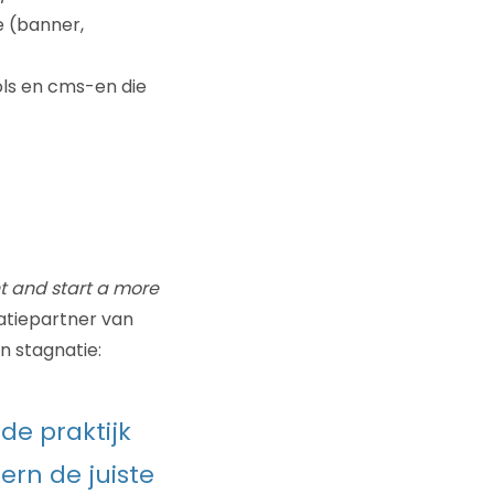
e (banner,
ols en cms-en die
t and start a more
atiepartner van
n stagnatie:
 de praktijk
ern de juiste