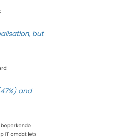
:
lisation, but
rd:
 (47%) and
de beperkende
op IT omdat iets