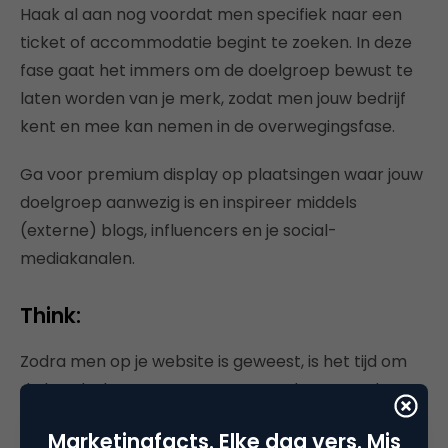
Haak al aan nog voordat men specifiek naar een
ticket of accommodatie begint te zoeken. In deze
fase gaat het immers om de doelgroep bewust te
laten worden van je merk, zodat men jouw bedrijf
kent en mee kan nemen in de overwegingsfase.
Ga voor premium display op plaatsingen waar jouw
doelgroep aanwezig is en inspireer middels
(externe) blogs, influencers en je social-
mediakanalen.
Think:
Zodra men op je website is geweest, is het tijd om
de boodschap aan te passen aan de getoonde
interesse. Heeft iemand interesse getoond in een
Marketingfacts. Elke dag vers. Mis
citytrip naar New York? Bereik deze persoon dan