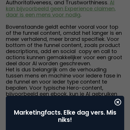
Authoritativeness, and Trustworthiness.
AI
kan bijvoorbeeld geen Experience claimen,
daar is een mens voor nodig
.
Bovenstaande geldt echter vooral voor top
of the funnel content, omdat het langer is en
meer verhalend, meer brand specifiek. Voor
bottom of the funnel content, zoals product
descriptions, add en social copy en call to
actions kunnen gemakkelijker voor een groot
deel door AI worden geschreven.
Het is dus belangrijk om de verhouding
tussen mens en machine voor iedere fase in
de funnel en voor ieder type content te
bepalen. Voor typische Hero-content,
bijvoorbeeld een ebook, kun je AI gebruiken
voor de outline, de H2 en H3 en key
messages. Je hebt echter een schrijver nodig
Marketingfacts. Elke dag vers. Mis
met topic expertise om dit aan te vullen met
research, unieke insights en wellicht
niks!
interviews met experts. Ga je lager in de