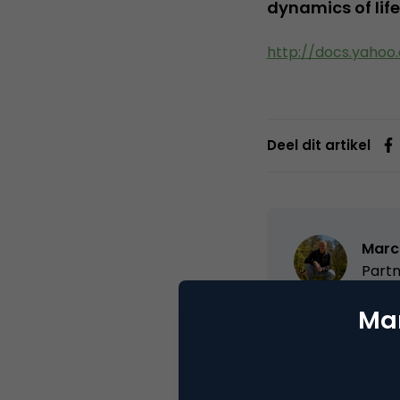
dynamics of life
http://docs.yahoo
Deel dit artikel
Marc
Partn
Mar
Oprichter/partn
VPRO, Bestuur Lu