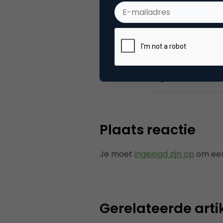
Categorie
Se
Tags
zoe
Plaats reactie
Je moet
ingelogd zijn op
om een
Gerelateerde arti