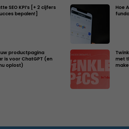
te SEO KPI’s [+ 2 cijfers
Hoe A
succes bepalen!]
funda
uw productpagina
Twink
r is voor ChatGPT (en
met t
nu oplost)
make