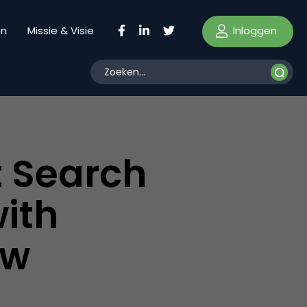
Inloggen
en
Missie & Visie
t Search
with
ew