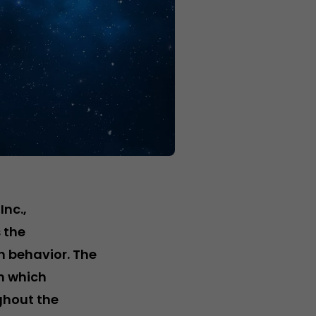
Inc.,
 the
h behavior. The
in which
ghout the