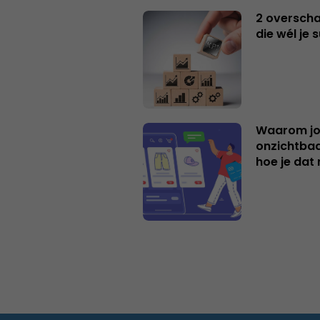
2 overschat
die wél je 
Waarom jo
onzichtbaa
hoe je dat 