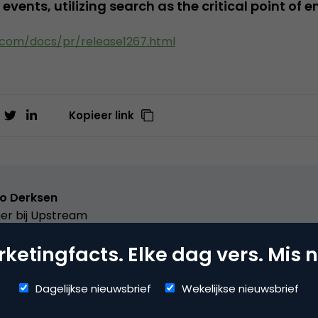
 events, utilizing search as the critical point of
.com/docs/pr/release1267.html
Kopieer link
o Derksen
er bij
Upstream
ketingfacts. Elke dag vers. Mis n
er Upstream, Marketingfacts, Arnhem Direct, SportNext, Trav
xor Live, social business, onderwijs, fotografie en vader!
Dagelijkse nieuwsbrief
Wekelijkse nieuwsbrief