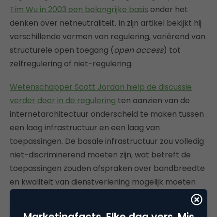
Tim Wu in 2003 een belangrijke basis
onder het
denken over netneutraliteit. In zijn artikel bekijkt hij
verschillende vormen van regulering, variërend van
structurele open toegang (
open access
) tot
zelfregulering of niet-regulering.
Wetenschapper Scott Jordan hielp de discussie
verder door in de regulering
ten aanzien van de
internetarchitectuur onderscheid te maken tussen
een laag infrastructuur en een laag van
toepassingen. De basale infrastructuur zou volledig
niet-discriminerend moeten zijn, wat betreft de
toepassingen zouden afspraken over bandbreedte
en kwaliteit van dienstverlening mogelijk moeten
zijn, aldus Jordan. Ook in zijn artikel zien we zorgen
over de toenemende verticale integratie waarbij
Marketingfacts. Elke dag vers. Mis