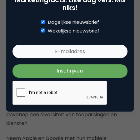
internetaanbieders ook dienstverleners worden en
niks!
dus belang hebben om eigen diensten te
promoten.
Dagelijkse nieuwsbrief
Wekelijkse nieuwsbrief
Universele netneutraliteit
De situatie in de telecomwereld is echter niet meer
uniek. In steeds meer domeinen
zijn platformen in
opkomst
waarbij platformaanbieders bepalen wie
er onder welke voorwaarden toegang krijgt tot het
platform (lees: het netwerk, internet). Ook hier kan
onderscheid gemaakt worden tussen het platform
zelf (‘internet’, de basale infrastructuur) en daar
bovenop een diversiteit van toepassingen en
diensten.
Neem Apple en Google met hun mobiele