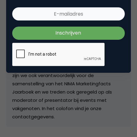
Redactie
Hoofdredactie bij
Marketingfacts
De postings op de site worden door de redactie
beoordeeld en ingepland en als we er tijd voor
vinden, schrijven we zelf een artikel. Als redactie
zijn we ook verantwoordelijk voor de
samenstelling van het NIMA Marketingfacts
Jaarboek en we treden ook geregeld op als
moderator of presentator bij events met
vakgenoten. In het colofon vind je onze
contactgegevens.