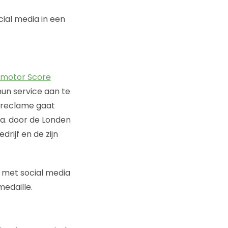
al media in een
omotor Score
hun service aan te
ndreclame gaat
.a. door de Londen
rijf en de zijn
t met social media
medaille.