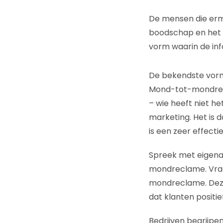
De mensen die erm
boodschap en het v
vorm waarin de inf
De bekendste vor
Mond-tot-mondrecl
– wie heeft niet he
marketing. Het is 
is een zeer effecti
Spreek met eigenar
mondreclame. Vraag
mondreclame. Deze 
dat klanten positi
Bedrijven begrijpe