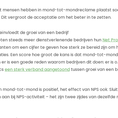
t mensen hebben in mond-tot-mondreclame plaatst soci
. Dit vergroot de acceptatie om het beter in te zetten.
nvloedt de groei van een bedrijf
en steeds meer dienstverlenende bedrijven hun
Net Pr
lanten om een cijfer te geven hoe sterk ze bereid zijn om 
laties. Een score hoe groot de kans is dat mond-tot-mo
 er is een goede reden waarom bedrijven dit doen: er is o
ics
een sterk verband aangetoond
tussen groei van een bed
mond-tot-mond is positief, het effect van NPS ook. Slui
 aan bij NPS-activiteit – het zijn twee zijdes van dezelfde 