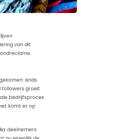
lijven
dering van dit
mondreclame.
ngekomen: sinds
l followers groeit
male bedrijfsproces
 het komt er op
dia: deelnemers
nu eigenlijk de