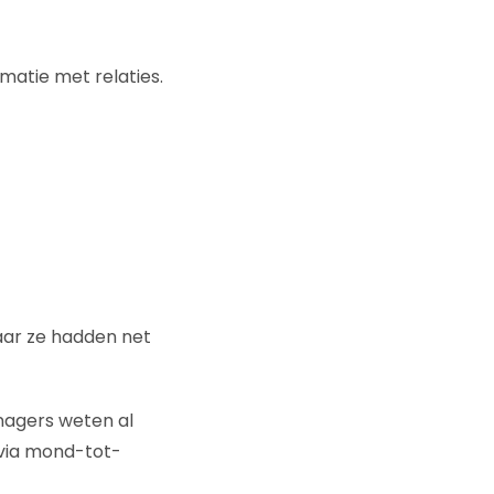
matie met relaties.
aar ze hadden net
agers weten al
 via mond-tot-