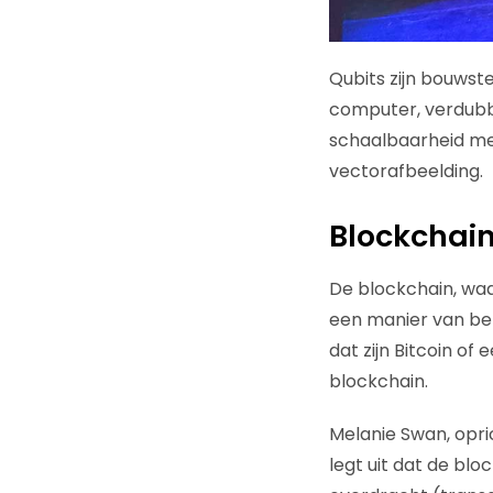
Qubits zijn bouws
computer, verdubbe
schaalbaarheid met
vectorafbeelding.
Blockchai
De blockchain, wa
een manier van bet
dat zijn Bitcoin of
blockchain.
Melanie Swan, opr
legt uit dat de bl