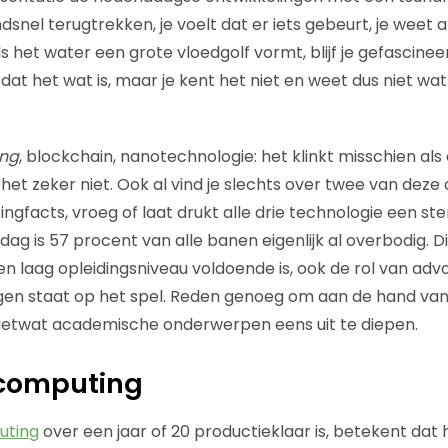
ndsnel terugtrekken, je voelt dat er iets gebeurt, je weet a
s het water een grote vloedgolf vormt, blijf je gefascinee
lt dat het wat is, maar je kent het niet en weet dus niet w
ng
, blockchain, nanotechnologie: het klinkt misschien al
het zeker niet. Ook al vind je slechts over twee van dez
ngfacts, vroeg of laat drukt alle drie technologie een st
ag is 57 procent van alle banen eigenlijk al overbodig. Dit 
 laag opleidingsniveau voldoende is, ook de rol van advo
gen staat op het spel. Reden genoeg om aan de hand van
 ietwat academische onderwerpen eens uit te diepen.
computing
uting
over een jaar of 20 productieklaar is, betekent dat 