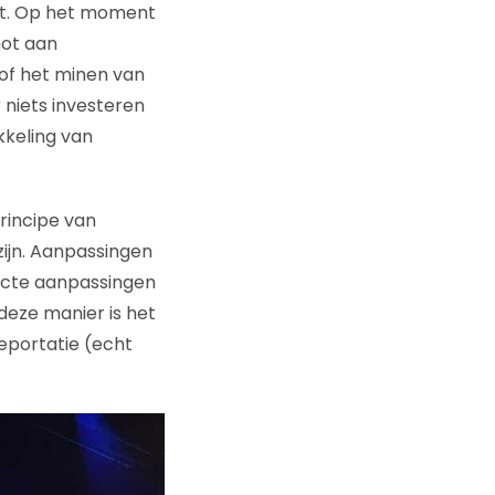
lt. Op het moment
hot aan
of het minen van
r niets investeren
kkeling van
rincipe van
 zijn. Aanpassingen
recte aanpassingen
deze manier is het
leportatie (echt