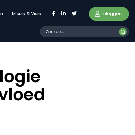
Inloggen
en
Missie & Visie
logie
rvloed