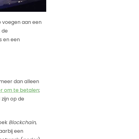
te voegen aan een
k de
s en een
l meer dan alleen
er om te betalen
;
zijn op de
boek
Blockchain
,
aarbij een