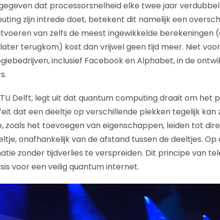
 gegeven dat processorsnelheid elke twee jaar verdubbe
ing zijn intrede doet, betekent dit namelijk een oversc
itvoeren van zelfs de meest ingewikkelde berekeningen (
 later terugkom) kost dan vrijwel geen tijd meer. Niet voo
giebedrijven, inclusief Facebook en Alphabet, in de ontwi
s.
U Delft, legt uit dat quantum computing draait om het p
 feit dat een deeltje op verschillende plekken tegelijk kan
e, zoals het toevoegen van eigenschappen, leiden tot di
tje, onafhankelijk van de afstand tussen de deeltjes. Op 
tie zonder tijdverlies te verspreiden. Dit principe van te
is voor een veilig quantum internet.