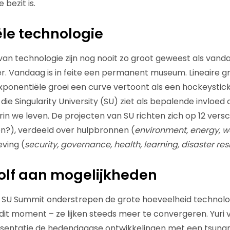
bezit is.
le technologie
an technologie zijn nog nooit zo groot geweest als van
er. Vandaag is in feite een permanent museum. Lineaire gr
l exponentiële groei een curve vertoont als een hockeystick
die Singularity University (SU) ziet als bepalende invloe
in we leven. De projecten van SU richten zich op 12 versc
n?), verdeeld over hulpbronnen (
environment, energy, wat
ving (
security, governance, health, learning, disaster res
olf aan mogelijkheden
 SU Summit onderstrepen de grote hoeveelheid technolo
dit moment – ze lijken steeds meer te convergeren. Yuri
 presentatie de hedendaagse ontwikkelingen met een tsunam