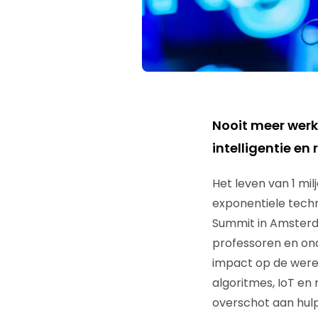
Nooit meer wer
intelligentie en 
Het leven van 1 mi
exponentiele techno
Summit in Amsterd
professoren en ond
impact op de were
algoritmes, IoT en r
overschot aan hul