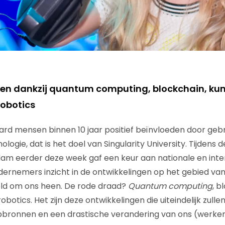
ken dankzij quantum computing, blockchain, ku
robotics
ljard mensen binnen 10 jaar positief beïnvloeden door ge
logie, dat is het doel van Singularity University. Tijdens
am eerder deze week gaf een keur aan nationale en inte
ernemers inzicht in de ontwikkelingen op het gebied van
ld om ons heen. De rode draad?
Quantum computing
, b
obotics. Het zijn deze ontwikkelingen die uiteindelijk zulle
pbronnen en een drastische verandering van ons (werken