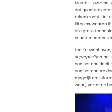
Moore’s Law – het
dat quantum comput
rekenkracht. Het u
Bitcoins, waarop ik
alle grote technolo
quantumcomputer
Leo Kouwenhoven, T
superposition
: het
aan het ene deeltj
aan het andere deel
mogelijk om informa
waar) vormt de bas