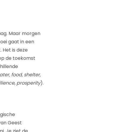
daag. Maar morgen
oei gaat in een
. Het is deze
d op de toekomst
hillende
er, food, shelter,
ilience, prosperity
).
gische
 van Geest
i. Je ziet de