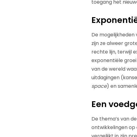
toegang het nieuwe 
Exponentië
De mogelijkheden v
zijn ze alweer grot
rechte lijn, terwij
exponentiële groei 
van de wereld waar
uitdagingen (kanse
space
) en samenle
Een voedg
De thema’s van de
ontwikkelingen op 
vergelijkt in zijn