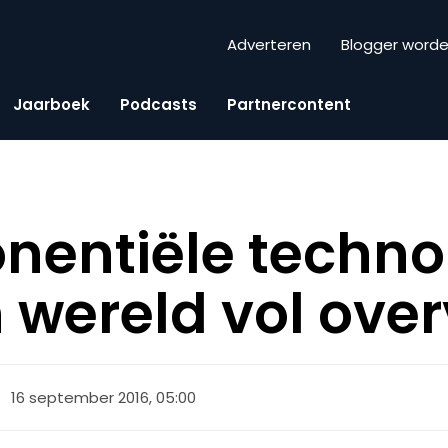
Adverteren
Blogger word
Jaarboek
Podcasts
Partnercontent
nentiële techno
 wereld vol ove
16 september 2016, 05:00