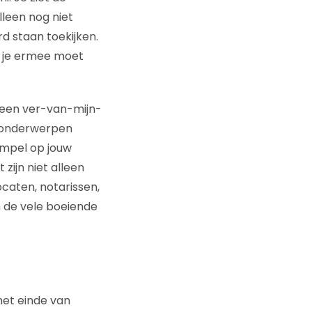
lleen nog niet
rd staan toekijken.
at je ermee moet
s een ver-van-mijn-
e onderwerpen
empel op jouw
zijn niet alleen
caten, notarissen,
 de vele boeiende
het einde van