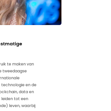
nstmatige
bruik te maken van
 de tweedaagse
rnationale
 technologie en de
lockchain, data en
n leiden tot een
de) leven, waarbij