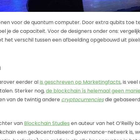
tenen voor de quantum computer. Door extra qubits toe 
l je de capaciteit. Voor de designers onder ons: vergelij
 het verschil tussen een afbeelding opgebouwd uit pixel
n
arover eerder al
is geschreven op Marketingfacts
, is vee
alen. Sterker nog,
de blockchain ís helemaal geen mani
 een van de twintig andere
cryptocurrencies
die gebaseerd 
ichter van
Blockchain Studies
en auteur van het O’Reilly 
ockchain een gedecentraliseerd governance-netwerk is, w