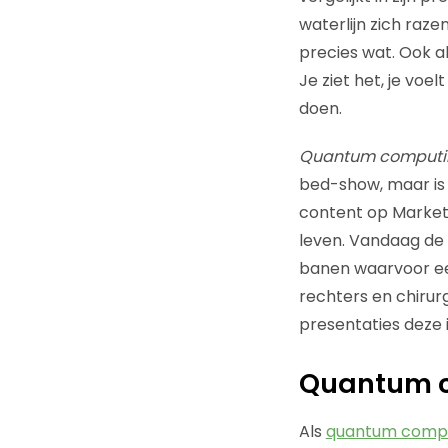
waterlijn zich raze
precies wat. Ook al
Je ziet het, je voe
doen.
Quantum computi
bed-show, maar is 
content op Marketi
leven. Vandaag de d
banen waarvoor een
rechters en chirur
presentaties deze
Quantum 
Als
quantum comp