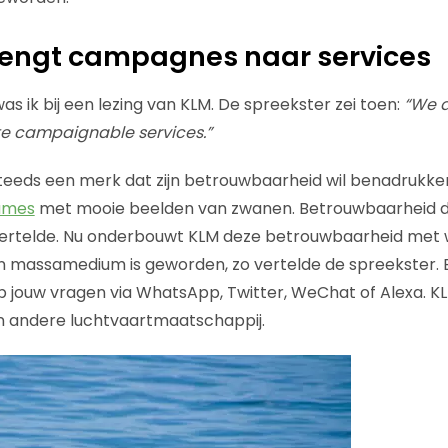
rengt campagnes naar services
was ik bij een lezing van KLM. De spreekster zei toen:
“We 
e campaignable services.”
steeds een merk dat zijn betrouwbaarheid wil benadrukk
lames
met mooie beelden van zwanen. Betrouwbaarheid 
 vertelde. Nu onderbouwt KLM deze betrouwbaarheid met 
n massamedium is geworden, zo vertelde de spreekster. 
p jouw vragen via WhatsApp, Twitter, WeChat of Alexa. KLM
een andere luchtvaartmaatschappij.