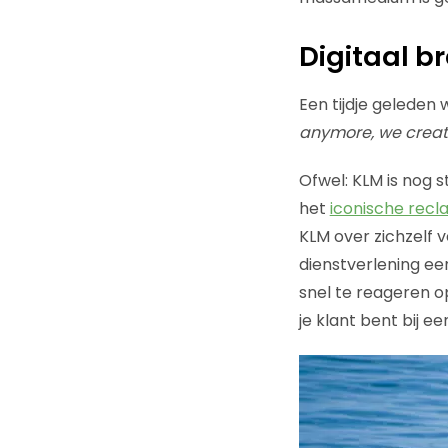
Digitaal b
Een tijdje geleden 
anymore, we creat
Ofwel: KLM is nog 
het
iconische rec
KLM over zichzelf
dienstverlening ee
snel te reageren o
je klant bent bij 