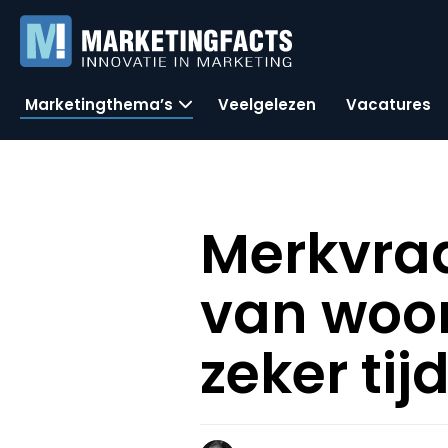
Marketingthema’s
Veelgelezen
Vacatures
Merkvra
van woo
zeker ti