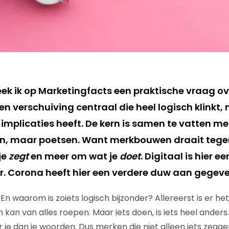
eek ik op Marketingfacts een praktische vraag 
n verschuiving centraal die heel logisch klinkt,
 implicaties heeft. De kern is samen te vatten m
llen, maar poetsen. Want merkbouwen draait teg
je
zegt
en meer om wat je
doet
. Digitaal is hier e
r. Corona heeft hier een verdere duw aan gegeve
n waarom is zoiets logisch bijzonder? Allereerst is er het 
 kan van alles roepen. Maar iets doen, is iets heel ander
 je dan je woorden. Dus merken die niet alleen iets zegge