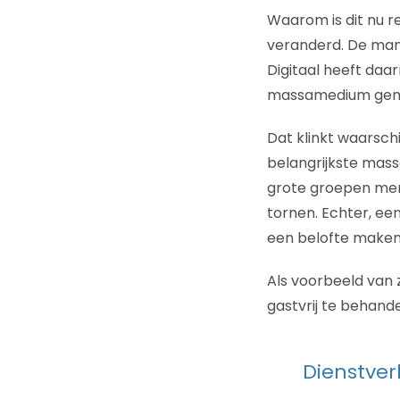
Waarom is dit nu r
veranderd. De manie
Digitaal heeft daa
massamedium gemaa
Dat klinkt waarschi
belangrijkste massa
grote groepen mense
tornen. Echter, een
een belofte maken
Als voorbeeld van z
gastvrij te behande
Dienstve