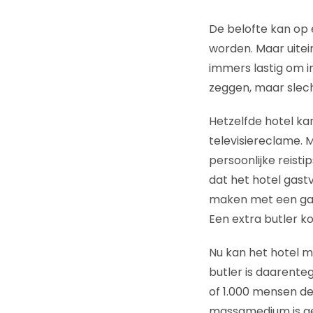
De belofte kan op
worden. Maar uitein
immers lastig om i
zeggen, maar slech
Hetzelfde hotel k
televisiereclame. M
persoonlijke reisti
dat het hotel gast
maken met een gastv
Een extra butler ko
Nu kan het hotel m
butler is daarenteg
of 1.000 mensen de
massamedium is g