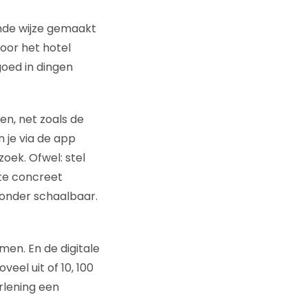
nde wijze gemaakt
voor het hotel
goed in dingen
n, net zoals de
n je via de app
zoek. Ofwel: stel
fte concreet
jzonder schaalbaar.
en. En de digitale
eel uit of 10, 100
rlening een