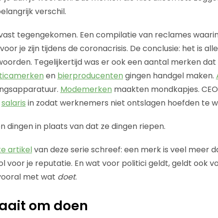
langrijk verschil.
vast tegengekomen. Een compilatie van reclames waarin 
voor je zijn tijdens de coronacrisis. De conclusie: het is al
woorden. Tegelijkertijd was er ook een aantal merken dat 
ticamerken
en
bierproducenten
gingen handgel maken.
ngsapparatuur.
Modemerken
maakten mondkapjes. CEO’
n
salaris
in zodat werknemers niet ontslagen hoefden te w
dingen in plaats van dat ze dingen riepen.
e artikel
van deze serie schreef: een merk is veel meer d
voor je reputatie. En wat voor politici geldt, geldt ook 
 vooral met wat
doet
.
raait om doen