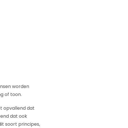
mensen worden
g of toon.
et opvallend dat
end dat ook
t soort principes,