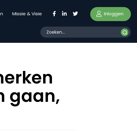
Inloggen
en
Missie & Visie
merken
n gaan,