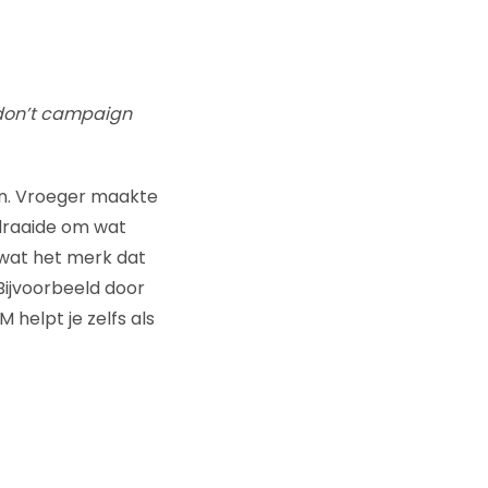
don’t campaign
en. Vroeger maakte
draaide om wat
wat het merk dat
Bijvoorbeeld door
 helpt je zelfs als