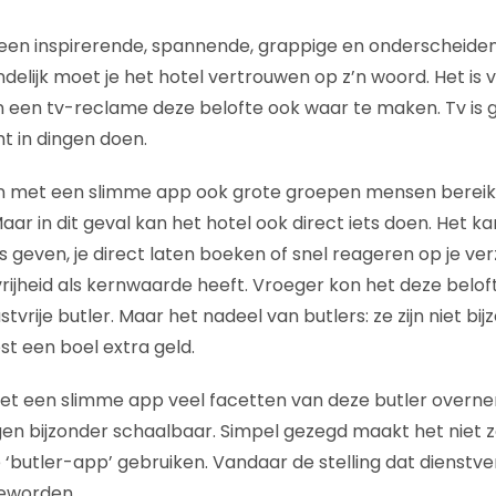
 een inspirerende, spannende, grappige en onderscheide
delijk moet je het hotel vertrouwen op z’n woord. Het is 
n een tv-reclame deze belofte ook waar te maken. Tv is 
t in dingen doen.
an met een slimme app ook grote groepen mensen bereike
aar in dit geval kan het hotel ook direct iets doen. Het ka
ps geven, je direct laten boeken of snel reageren op je ver
vrijheid als kernwaarde heeft. Vroeger kon het deze belo
rije butler. Maar het nadeel van butlers: ze zijn niet bi
st een boel extra geld.
et een slimme app veel facetten van deze butler overnem
en bijzonder schaalbaar. Simpel gezegd maakt het niet zov
 ‘butler-app’ gebruiken. Vandaar de stelling dat dienstve
eworden.