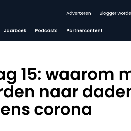
Adverteren
Blogger word
Jaarboek
Podcasts
Partnercontent
ag 15: waarom 
rden naar dade
jdens corona