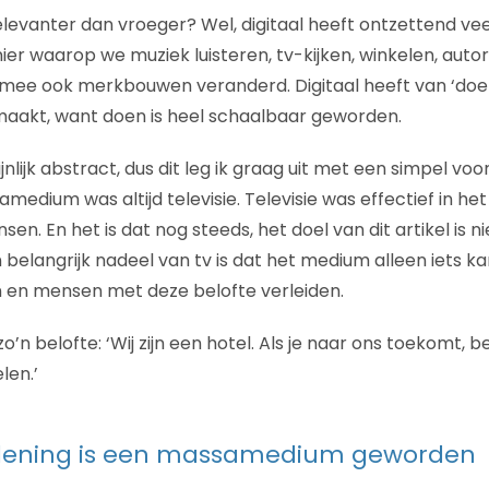
elevanter dan vroeger? Wel, digitaal heeft ontzettend vee
r waarop we muziek luisteren, tv-kijken, winkelen, autori
rmee ook merkbouwen veranderd. Digitaal heeft van ‘doe
kt, want doen is heel schaalbaar geworden.
jnlijk abstract, dus dit leg ik graag uit met een simpel voo
medium was altijd televisie. Televisie was effectief in he
n. En het is dat nog steeds, het doel van dit artikel is n
 belangrijk nadeel van tv is dat het medium alleen iets k
 en mensen met deze belofte verleiden.
o’n belofte: ‘Wij zijn een hotel. Als je naar ons toekomt, b
len.’
rlening is een massamedium geworden