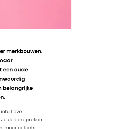
over merkbouwen.
 maar
et een oude
enwoordig
en belangrijke
n.
intuïtieve
s. Je daden spreken
n, maar ook iets