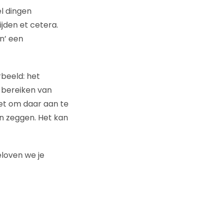
l dingen
jden et cetera.
n’ een
rbeeld: het
t bereiken van
iet om daar aan te
an zeggen. Het kan
eloven we je