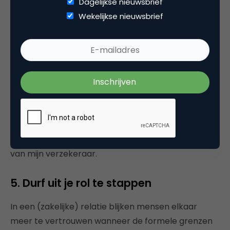
Dagelijkse nieuwsbrief
informatie, ook over mij als burger en consument.
Wekelijkse nieuwsbrief
Mijn persoonsgegevens, voorkeuren, doen en laten,
worden geanalyseerd en gebruikt.
Om vertrouwen te kweken, moet de computer
vervolgens wel de juiste dingen doen met die data
en transparant zijn over wat hij wel en niet over mij
weet. Een kleine fout kan grote gevolgen hebben.
De aanhef Geachte Mevrouw Esser boven een
polisbrief kan voor mij reden zijn afscheid te nemen
van mijn verzekeraar.
5. Durf uit je rol te stappen
In een (zakelijke) relatie blijken mensen elkaar
meer te vertrouwen wanneer de formele grenzen