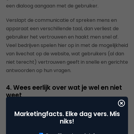
een dialoog aangaan met de gebruiker.
Verslapt de communicatie of spreken mens en
apparaat een verschillende taal, dan verliest de
gebruiker het vertrouwen en haakt men snel af.
Veel bedrijven spelen hier op in met de mogelijkheid
van livechat op de website, wat gebruikers (al dan
niet terecht) vertrouwen geeft in snelle en gerichte
antwoorden op hun vragen.
4. Wees eerlijk over wat je wel en niet
weet
Mensen die alles (beter) denken te weten en hun
Marketingfacts. Elke dag vers. Mis
oordeel klaar hebben, worden minder vertrouwd
niks!
dan degenen die eerlijk zijn over wat ze wel en niet
weten of kunnen. Een computer bewaart veel