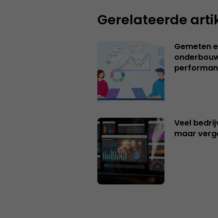
Gerelateerde arti
Gemeten e
onderbouw
performan
Veel bedrij
maar verg