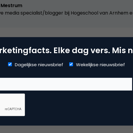
 Mestrum
e media specialist/blogger bij
Hogeschool van Arnhem e
ketingfacts. Elke dag vers. Mis n
ta Analytics
Dagelijkse nieuwsbrief
Wekelijkse nieuwsbrief
 analytics
 reactie te plaatsen.