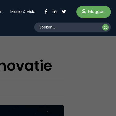
Inloggen
en
Missie & Visie
novatie