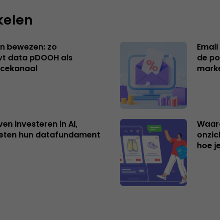
kelen
n bewezen: zo
Email
t data pDOOH als
de po
cekanaal
mark
ven investeren in AI,
Waar
eten hun datafundament
onzic
hoe j