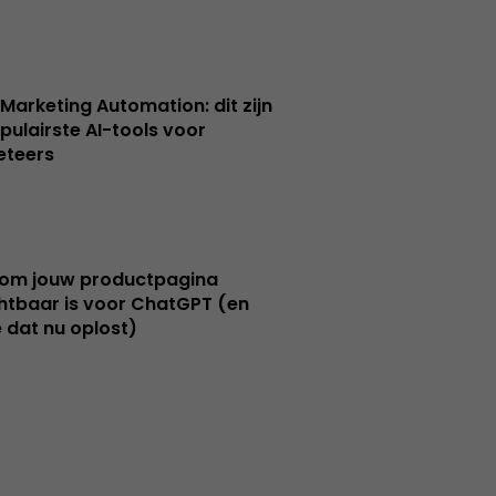
 Marketing Automation: dit zijn
pulairste AI-tools voor
eteers
om jouw productpagina
htbaar is voor ChatGPT (en
e dat nu oplost)