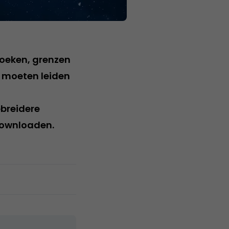
zoeken, grenzen
oe moeten leiden
breidere
 downloaden.