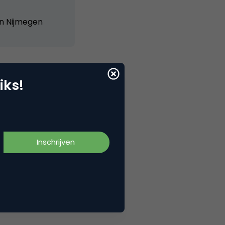
n Nijmegen
iks!