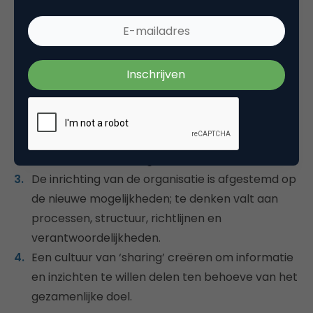
Om succesvol te kunnen profiteren van de trends,
horen organisaties te zorgen dat zij op vier vlakken
hun zaakjes op orde hebben:
De IT-strategie moet afgestemd worden op de
organisatiedoelen.
Interne capabilities aanwenden of creëren die
effectief om kunnen gaan met deze IT en data.
De inrichting van de organisatie is afgestemd op
de nieuwe mogelijkheden; te denken valt aan
processen, structuur, richtlijnen en
verantwoordelijkheden.
Een cultuur van ‘sharing’ creëren om informatie
en inzichten te willen delen ten behoeve van het
gezamenlijke doel.