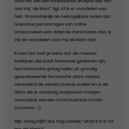
Vind het wel een interssante analyse dat het
aan mij “de klant” ligt of ik er voordelen van
heb. Waarschijnlijk de belangrijkste reden dat
response percentages van online
onderzoeken een dalende trend laten zien, ik
zie de voordelen voor mij als klant niet.
Ik ben het met je eens dat de meeste
bedrijven die sterk financieel gedreven zijn,
hun informatie graag halen uit grondig
geanalyseerde historische data. Helaas
veranderd de wereld steeds sneller en is de
data die je vandaag analyseert morgen
verouderd, wel een mooi business model
trouwens ;-).
Mijn vraag blijft dus nog steeds “what’s in it for
me als klant?”