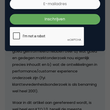
Arno van Welzen
Heren, goed om te zien dat jullie het zo
samen heel erg met elkaar eens zijn. Wel
eenbeetje ‘ik vind jou goed. Hoe vind jij mij?’
Het is alleen jammer dat jullie je wat minder
goed geïnformeerd hebben over a) wat goed
en gedegen marktonderzoek nou eigenlijk
precies inhoudt en b) wat de ontwikkelingen in
performance/customer experience
onderzoek zijn (fyi
klanttevredenheidsonderzoek is als benaming
wel heel 2001).
Waar in dit artikel aan gerefereerd wordt, is
wel heel erg KTO 1.0, terwijl de meeste