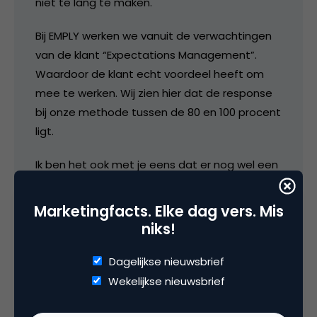
niet te lang te maken.
Bij EMPLY werken we vanuit de verwachtingen
van de klant “Expectations Management”.
Waardoor de klant echt voordeel heeft om
mee te werken. Wij zien hier dat de response
bij onze methode tussen de 80 en 100 procent
ligt.
Ik ben het ook met je eens dat er nog wel een
slag gemaakt kan worden, zodat het een
echte samenwerking wordt.
Marketingfacts. Elke dag vers. Mis
niks!
19 maart 2014 om 17:27
Dagelijkse nieuwsbrief
Wekelijkse nieuwsbrief