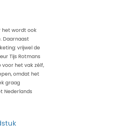
r het wordt ook
e. Daarnaast
eting: vrijwel de
eur Tijs Rotmans
voor het vak zélf,
repen, omdat het
ek graag
et Nederlands
dstuk