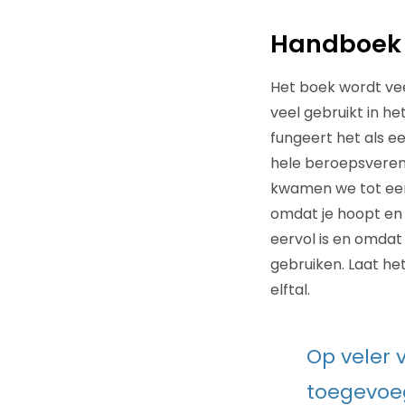
Handboek v
Het boek wordt vee
veel gebruikt in h
fungeert het als e
hele beroepsvereni
kwamen we tot een 
omdat je hoopt en
eervol is en omdat
gebruiken. Laat he
elftal.
Op veler 
toegevoeg