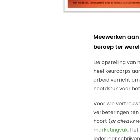
Meewerken aan h
beroep ter were
De opstelling van 
heel keurcorps aan
arbeid verricht o
hoofdstuk voor he
Voor wie vertrouwd
verbeteringen ten 
hoort (
or always we
marketingvak
. Het
Ieder jaar schrijve