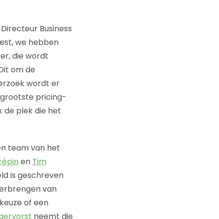
, Directeur Business
oest, we hebben
zer, die wordt
 Dit om de
erzoek wordt er
grootste pricing-
k de plek die het
en team van het
épin
en
Tim
eld is geschreven
overbrengen van
keuze of een
gervorst
neemt die