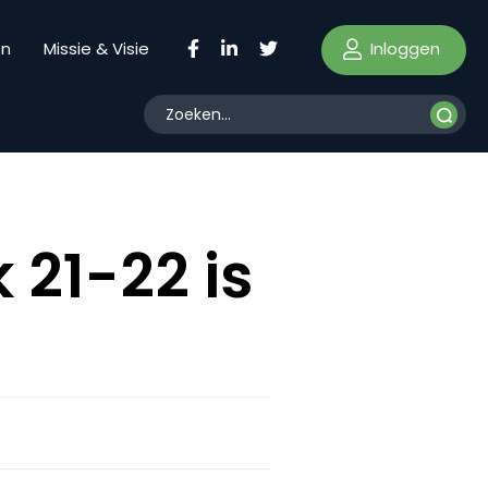
Inloggen
en
Missie & Visie
 21-22 is