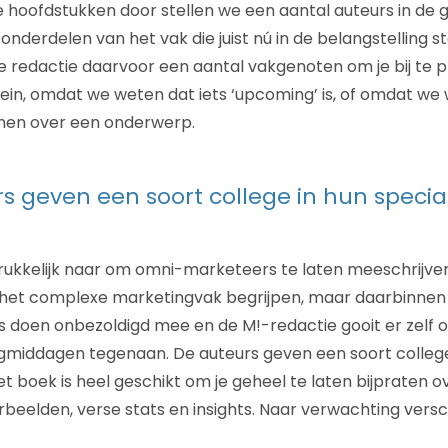
e hoofdstukken door stellen we een aantal auteurs in de 
 onderdelen van het vak die juist nú in de belangstelling s
de redactie daarvoor een aantal vakgenoten om je bij te 
rein, omdat we weten dat iets ‘upcoming’ is, of omdat we
jnen over een onderwerp.
s geven een soort college in hun special
ukkelijk naar om omni-marketeers te laten meeschrijven:
 het complexe marketingvak begrijpen, maar daarbinnen 
 doen onbezoldigd mee en de M!-redactie gooit er zelf 
middagen tegenaan. De auteurs geven een soort college
het boek is heel geschikt om je geheel te laten bijpraten o
rbeelden, verse stats en insights. Naar verwachting vers