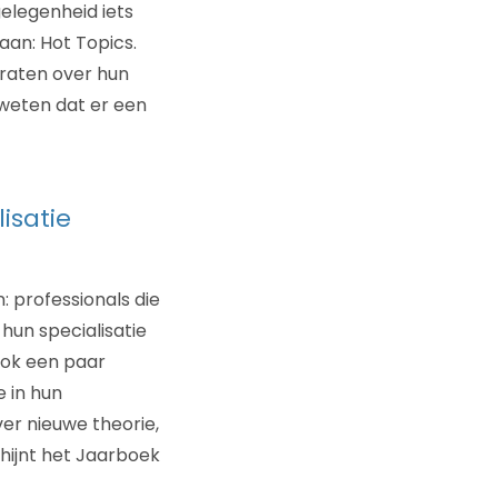
gelegenheid iets
taan: Hot Topics.
praten over hun
 weten dat er een
isatie
 professionals die
hun specialisatie
ook een paar
 in hun
ver nieuwe theorie,
chijnt het Jaarboek