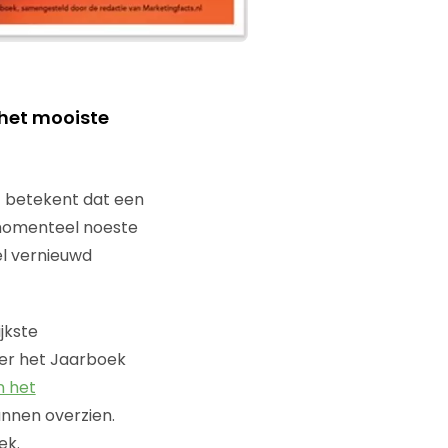
 het mooiste
t betekent dat een
 momenteel noeste
el vernieuwd
jkste
ver het Jaarboek
n het
kunnen overzien.
ek.