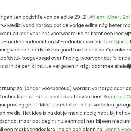
ngen ten opzichte van de editie 20-21:
Willem-Albert Bol
PG Media, vond hardop dat de vorige editie nóg beter m
 tekent dit jaar voor het voorwoord. En er komt een leeswij
bo-marketingdocent en M!-redactieadviseur
Nick Nijhuis
.
ng van de hoofdstukken goed toe te lichten. Op veler v
oofdstuk toegevoegd over Pricing, waarvoor dus ’s lands 
mans
in de pen klimt. De vergeten P krijgt daarmee eindelij
ertising zal (onder voorbehoud) worden verzorgd door e
gtechnologie wordt geheel herschreven door
Rommert Cr
e aanpassing geldt ‘Media’, omdat er in het verleden gereg
n media. Het idee is nu dat je media nodig hebt bij het 
schap, maar dat begint nu eenmaal niet bij een medium
j een marketingdoelstelling en een planning.
Dennis Hoo