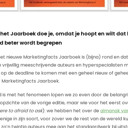
et Jaarboek doe je, omdat je hoopt en wilt dat
ld beter wordt begrepen
het nieuwe Marketingfacts Jaarboek is (bijna) rond en da
 vrijwillig meeschrijvende auteurs en hyperspecialisten
m op de deadline te komen met een geheel nieuw of gehe
t Marketingfacts Jaarboek.
 is met het fenomeen lopen we zo even door de belangri
opzichte van de vorige editie, maar wie voor het eerst o
re to afraid to ask
): we hebben het over de
almanak va
 enige in zijn soort, voor zover we de rest van de wereld 
n zo’n twintig auteurs mee aan het standaardwerk bij uitst