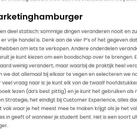
arketinghamburger
een deel statisch: sommige dingen veranderen nooit en zu
r vrije handel is. Denk aan de vier P’s of het gegeven da
hebben om iets te verkopen. Andere onderdelen verande
ruit je kunt kiezen om een boodschap over te brengen. En
 aard weinig verandert, maar waarbij de praktijk heel verand
we dat allemaal bij elkaar te vegen en selecteren we n
eel vraag naar is: je kunt elk van de twaalf hoofdstukken
oek lezen (da’s best pittig) en je kunt het gebruiken als
en Strategie, het eindigt bij Customer Experience, alles da
vak waar je het meest mee te maken krijgt als je het vak 
 les in geeft of wanneer je student bent. Het is een soort u
er.