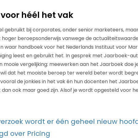
oor héél het vak
l gebruikt bij corporates, onder senior marketeers, maa
et hoger beroepsonderwijs vanwege de actualiteitswaard
en waar handboek voor het Nederlands Instituut voor Mark
ging leest en gebruikt het. In gesprek met Jaarboek-aut
mooie vergelijking: meewerken aan het Jaarboek doe je 
 wil dat het mooiste beroep ter wereld beter wordt beg
 vooral de jonkies in het vak én hun docenten het Jaarbo
t dan ook maar goed zijn. Alsof je wordt opgesteld voor h
verzoek wordt er één geheel nieuw hoof
d over Pricing