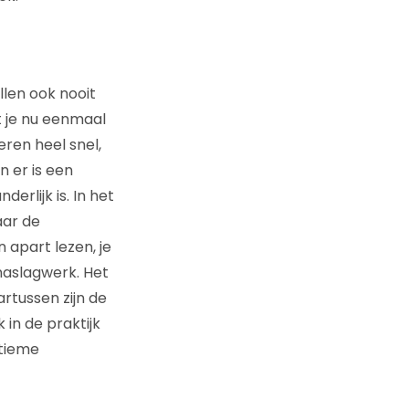
llen ook nooit
t je nu eenmaal
ren heel snel,
 er is een
erlijk is. In het
aar de
 apart lezen, je
 naslagwerk. Het
artussen zijn de
in de praktijk
ltieme