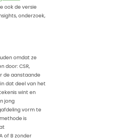
ie ook de versie
nsights, onderzoek,
ouden omdat ze
n door: CSR,
or de aanstaande
in dat deel van het
tekenis wint en
an jong
afdeling vorm te
kmethode is
at
A of B zonder