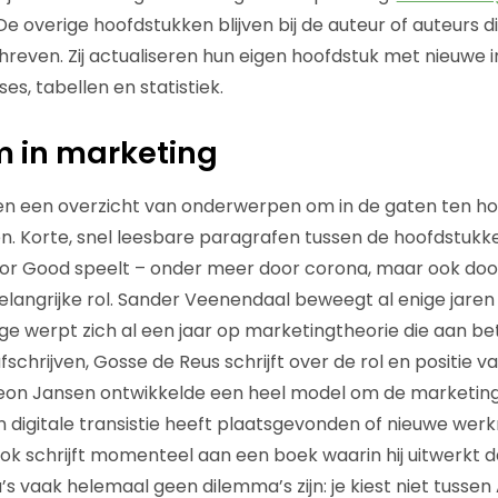
 De overige hoofdstukken blijven bij de auteur of auteurs d
chreven. Zij actualiseren hun eigen hoofdstuk met nieuwe i
es, tabellen en statistiek.
in marketing
en een overzicht van onderwerpen om in de gaten ten h
Korte, snel leesbare paragrafen tussen de hoofdstukke
 for Good speelt – onder meer door corona, maar ook do
elangrijke rol. Sander Veenendaal beweegt al enige jaren 
ge werpt zich al een jaar op marketingtheorie die aan be
fschrijven, Gosse de Reus schrijft over de rol en positie v
Leon Jansen ontwikkelde een heel model om de marketing
 digitale transistie heeft plaatsgevonden of nieuwe wer
lok schrijft momenteel aan een boek waarin hij uitwerkt d
 vaak helemaal geen dilemma’s zijn: je kiest niet tussen 