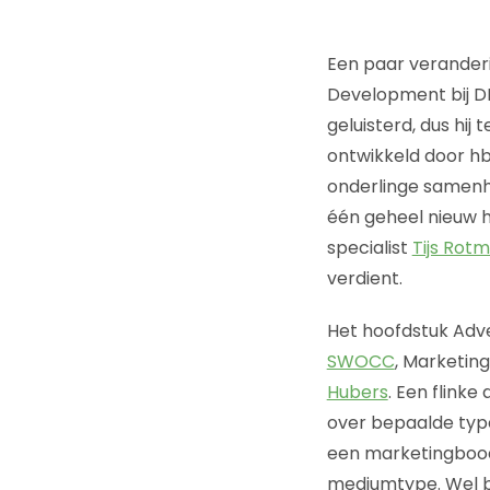
Een paar veranderi
Development bij D
geluisterd, dus hij
ontwikkeld door h
onderlinge samenha
één geheel nieuw h
specialist
Tijs Rot
verdient.
Het hoofdstuk Adv
SWOCC
, Marketin
Hubers
. Een flink
over bepaalde type
een marketingbood
mediumtype. Wel bi