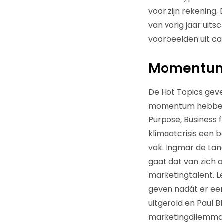
voor zijn rekening.
van vorig jaar uits
voorbeelden uit cas
Momentum 
De Hot Topics gev
momentum hebben. 
Purpose, Business
klimaatcrisis een b
vak. Ingmar de Lan
gaat dat van zich a
marketingtalent. 
geven nadát er een
uitgerold en Paul B
marketingdilemma’s