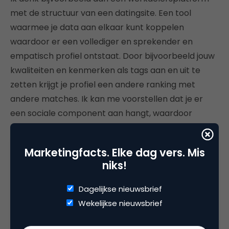
met de structuur van een datingsite. Een tool
waarmee je data aan elkaar kunt koppelen
waardoor er een vollediger en sprekender en
empatisch profiel ontstaat. Door bijvoorbeeld jouw
kwaliteiten en kenmerken als tags aan en uit te
zetten krijgt je profiel een andere ranking met
andere matches. Ik kan me voorstellen dat je er
een sociale component aan hangt, waardoor
gegadigden voor een baan met elkaar in gesprek
gaan in plaats van elkaar beconcurreren. Of je legt
Marketingfacts. Elke dag vers. Mis
eerst een arbeidsvraag neer waar mensen
niks!
suggesties en ideeën voor kunnen geven om een
vacature gerichter uit te kunnen schrijven.
Dagelijkse nieuwsbrief
Wekelijkse nieuwsbrief
Hoe het er allemaal uit kan zien, weet ik niet. Maar ik
denk wel dat de tijd rijp is om met z’n allen,