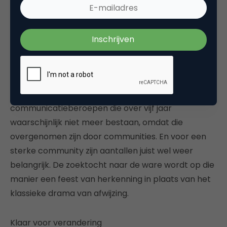
werkgevers en werknemers, creatiever om te gaan
met het potentieel aan arbeid, los van invulling van
een vacature. Bij een kans van 1 : 700 komen ineens
andere mogelijkheden om de hoek kijken. Niet
omdat je werkgever of werknemer bent, maar
omdat je werkdeler kunt zijn. Daarbij komt nog dat
we nu mensen opleiden voor marketing- en
communicatieberoepen die over vijf jaar
waarschijnlijk niet meer bestaan, omdat die
overgenomen zijn door communities. En voor een
sterke community zijn aantallen juist wel weer
belangrijk. De zoektocht naar de ware wordt op die
manier een feest van herkenning in plaats van het
klassieke drama van afwijzing.
Klaar voor verandering