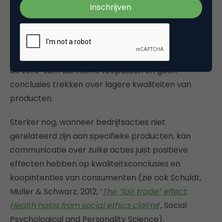
op kwaliteitsevaluaties en koopintenties van
consumenten. Maatschappelijk verantwoord
ondernemen of fairtrade-acties staan echter
meestal los van specifieke producten. Het gevolg is
dat consumenten bij dergelijke bedrijfsacties niet
de zero-sum aanname toepassen en geen
conclusies trekken over lagere kwaliteiten van
producten.
Sterker nog, wanneer bedrijfsacties niet
gerelateerd zijn aan specifieke producten, kan
communicatie over zulke acties juist positieve
effecten hebben op kwaliteitsconclusies en
koopintenties van consumenten (zie ook Schuldt,
Muller & Schwarz, 2012, ‘
The “fair trade” effect:
Health halos from social ethics claims
’, Social
Psychological and Personality Science).