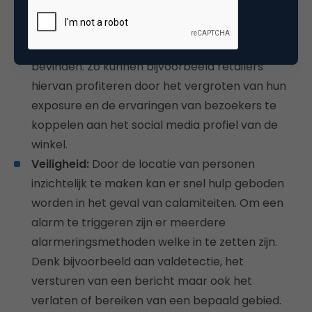
socialmediaberichten verrijken. Zo kun je
aangeven waar je precies bent en ook zien wie
uit je netwerk zich in je direct omgeving
bevinden. Zo kunnen bijvoorbeeld retailers
hiervan profiteren door het vergroten van hun
exposure en de ervaringen van bezoekers te
koppelen aan het social media profiel van de
winkel.
Veiligheid:
Door de locatie van personen
inzichtelijk te maken kan er snel hulp geboden
worden in het geval van calamiteiten. Om een
alarm te triggeren zijn er meerdere
alarmeringsmethoden welke in te zetten zijn.
Denk bijvoorbeeld aan valdetectie, het
versturen van een bericht maar ook het
verlaten of bereiken van een bepaald gebied.