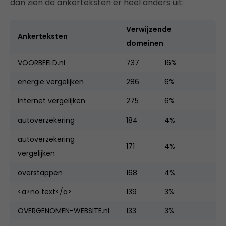
dan zien de ankerteksten er heel anders uit:
Verwijzende
Ankerteksten
domeinen
VOORBEELD.nl
737
16%
energie vergelijken
286
6%
internet vergelijken
275
6%
autoverzekering
184
4%
autoverzekering
171
4%
vergelijken
overstappen
168
4%
<a>no text</a>
139
3%
OVERGENOMEN-WEBSITE.nl
133
3%