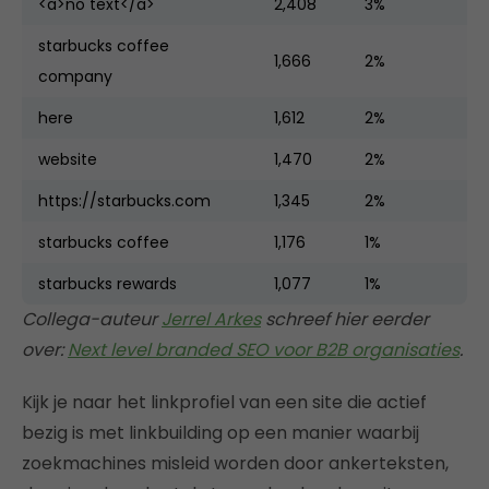
<a>no text</a>
2,408
3%
starbucks coffee
1,666
2%
company
here
1,612
2%
website
1,470
2%
https://starbucks.com
1,345
2%
starbucks coffee
1,176
1%
starbucks rewards
1,077
1%
Collega-auteur
Jerrel Arkes
schreef hier eerder
over:
Next level branded SEO voor B2B organisaties
.
Kijk je naar het linkprofiel van een site die actief
bezig is met linkbuilding op een manier waarbij
zoekmachines misleid worden door ankerteksten,