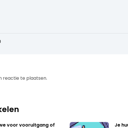
0
 reactie te plaatsen.
kelen
 we voor vooruitgang of
Je hu