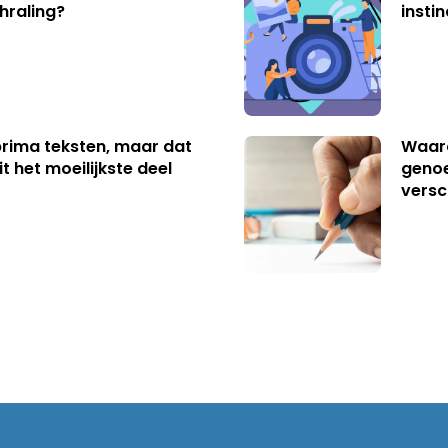
hraling?
insti
 prima teksten, maar dat
Waaro
t het moeilijkste deel
genoe
versc