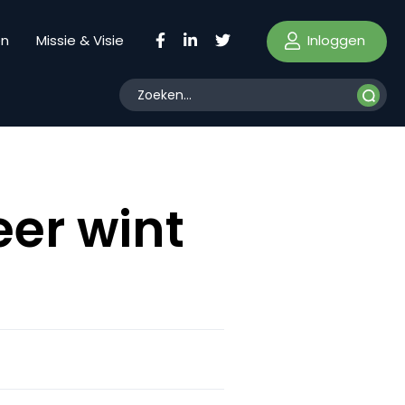
Inloggen
en
Missie & Visie
er wint