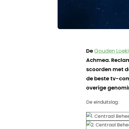
De
Gouden Loeki
Achmea. Recla
scoorden met de
de beste tv-com
overige genomin
De einduitslag: