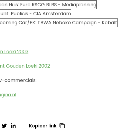
n Loeki 2003
int Gouden Loeki 2002
v-commercials:
gina.nl
Kopieer link