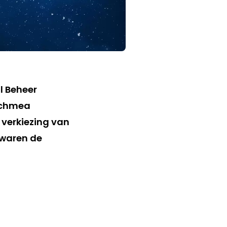
l Beheer
Achmea
verkiezing van
 waren de