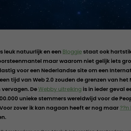
s leuk natuurlijk en een
Bloggie
staat ook hartsti
orsteenmantel maar waarom niet gelijk iets gr
t lastig voor een Nederlandse site om een Internat
een tijd van Web 2.0 zouden de grenzen van het
n vervagen. De
Webby uitreiking
is in ieder geval 
0.000 unieke stemmers wereldwijd voor de Peop
Voor zover ik kan nagaan heeft er nog maar
??n
n.