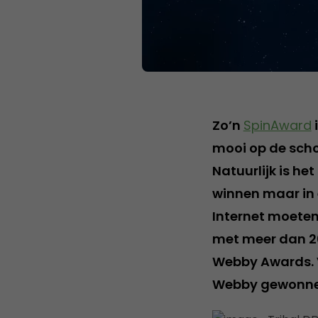
Zo’n
SpinAward
i
mooi op de scho
Natuurlijk is he
winnen maar in 
Internet moete
met meer dan 20
Webby Awards. 
Webby gewonne