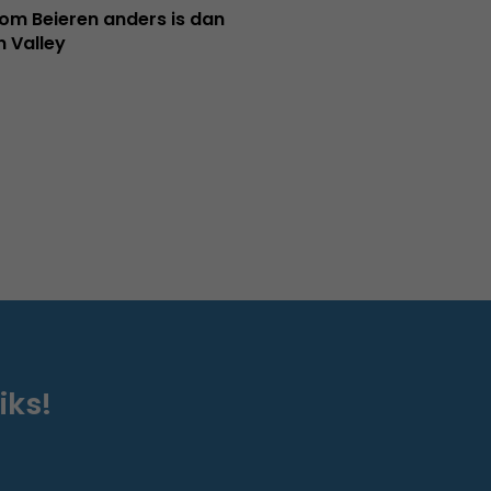
m Beieren anders is dan
n Valley
iks!