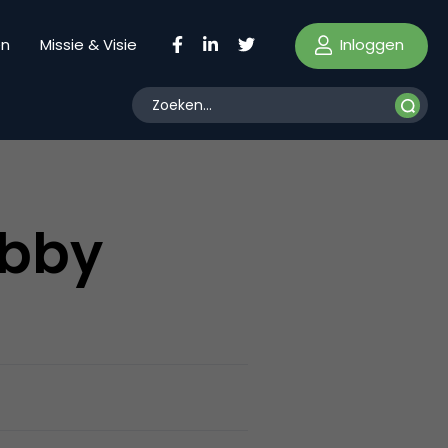
Inloggen
en
Missie & Visie
ebby