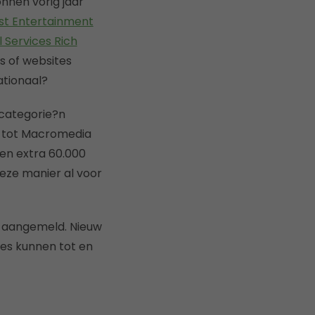
nen vorig jaar
st Entertainment
l Services Rich
s of websites
ationaal?
categorie?n
md tot Macromedia
en extra 60.000
eze manier al voor
aangemeld. Nieuw
nes kunnen tot en