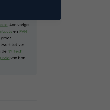
loggers in
 your Holland
is ook het
bsite
. Aan vorige
ntacts
en
IPAN
n groot
twerk tot ver
s de
NY Tech
jurylid
van ben