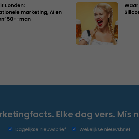
uit Londen:
Waaro
ationele marketing, AI en
Silico
en’ 50+-man
ketingfacts. Elke dag vers. Mis n
Dagelijkse nieuwsbrief
Wekelijkse nieuwsbrief