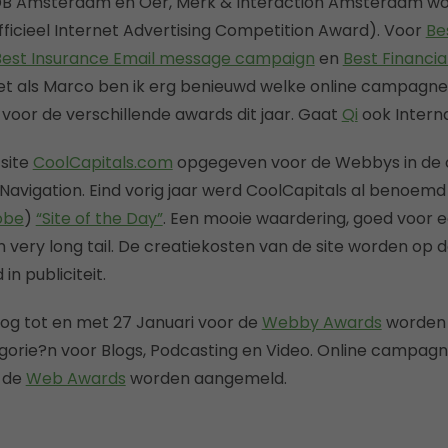
DB Amsterdam en Oer, Merk & Interaction Amsterdam won
icieel Internet Advertising Competition Award). Voor
Be
Best Insurance Email message campaign
en
Best Financia
Net als Marco ben ik erg benieuwd welke online campagne
voor de verschillende awards dit jaar. Gaat
Qi
ook Intern
site
CoolCapitals.com
opgegeven voor de Webbys in de 
 Navigation. Eind vorig jaar werd CoolCapitals al benoe
obe
)
“Site of the Day”
. Een mooie waardering, goed voor e
very long tail. De creatiekosten van de site worden op d
in publiciteit.
og tot en met 27 Januari voor de
Webby Awards
worden 
ategorie?n voor Blogs, Podcasting en Video. Online campag
r de
Web Awards
worden aangemeld.