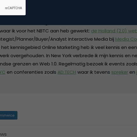
n
Arts in Europe
. Enkele noemenswaardige campagnes zijn:
B
ol Capitals on Slate
(artikel I Media Connection) en
Discover
Post) De nieuwste telg van de Amerikaanse tak van het NBTC 
 waar ik voor het NBTC aan heb gewerkt:
de Holland (2.0) we
ategist/Planner/Buyer/Analyst Interactive Media bij
Media Co
 het kennisgebied Online Marketing heb ik veel kennis en ee
erk overgehouden. In New York verbrede ik mijn kennis en ne
ndse grenzen en Web 1.0. Regelmatig bezoek ik events zoal
NYC
en conferenties zoals
AD:TECH
waar ik tevens
spreker
en
mmerce
uws