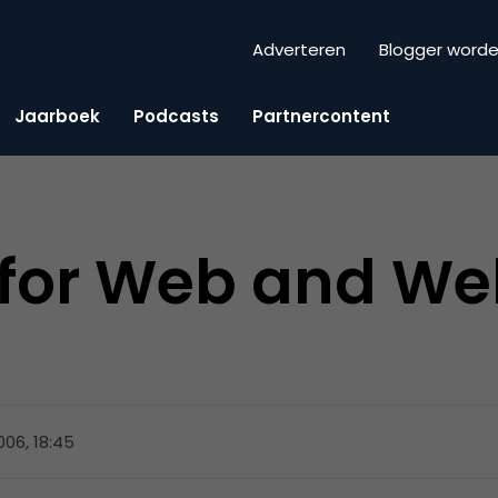
Adverteren
Blogger word
Jaarboek
Podcasts
Partnercontent
l for Web and W
006, 18:45