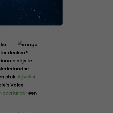
kke
oter denken?
ionale prijs te
 Nederlandse
een stuk
stijlvoller
le’s Voice
 Nederlander
een