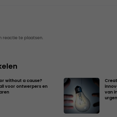
 reactie te plaatsen.
kelen
 or without a cause?
Creat
ll voor ontwerpers en
innov
aren
van i
urgen