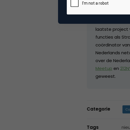
Cool Capitals
e
Amsterdam
,
Co
(artikel Media 
laatste project
functies als Str
coördinator van
Nederlands netw
over de Nederla
Meetup
en
212
geweest.
Categorie
Co
Tags
nie