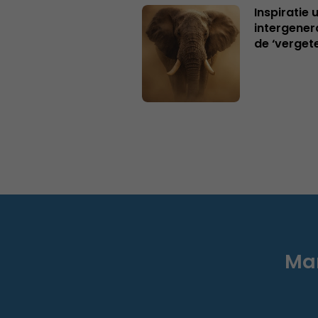
Inspiratie 
intergener
de ‘verget
Mar