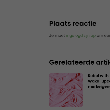
Plaats reactie
Je moet
ingelogd zijn op
om een
Gerelateerde arti
Rebel with
Wake-upca
merkeigen