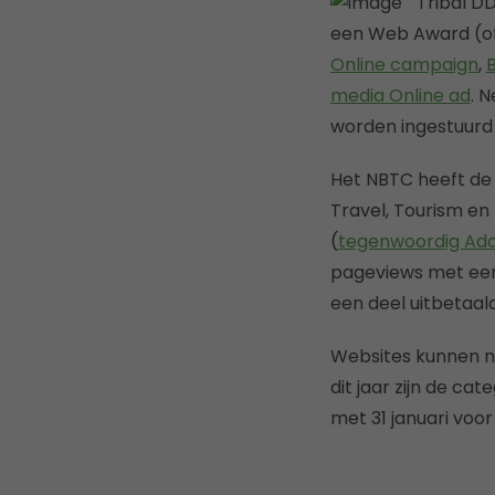
Tribal D
een Web Award (off
Online campaign
,
media Online ad
. 
worden ingestuurd 
Het NBTC heeft de 
Travel, Tourism en
(
tegenwoordig Ad
pageviews met een 
een deel uitbetaald 
Websites kunnen n
dit jaar zijn de c
met 31 januari voo