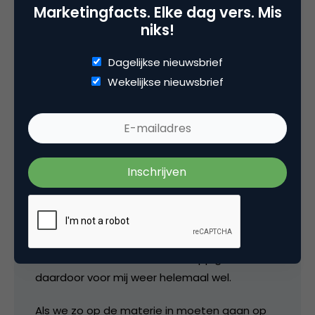
Marketingfacts. Elke dag vers. Mis
niks!
22 juni 2021 om 14:32
Dagelijkse nieuwsbrief
Wekelijkse nieuwsbrief
Manfred
Allemachtig…ik denk dan vooral wat wordt het
toch allemaal soft als ik dit lees. Als dit al niet
meer kan. Hadden ze echt een berg horror
uitgestrooid had ik het beter begrepen maar
dit is van verre van het geval. Ik vond de
reclame dan weer wel leuk. Grappig is het
daardoor voor mij weer helemaal wel.
Als we zo op de materie in moeten gaan op