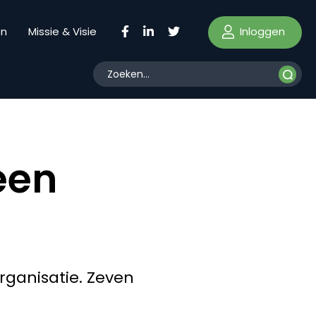
Inloggen
en
Missie & Visie
een
ganisatie. Zeven