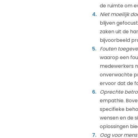
de ruimte om ev
Niet moeilijk do
blijven gefocus
zaken uit de ha
bijvoorbeeld pr
Fouten toegeve
waarop een fout
medewerkers ne
onverwachte pr
ervoor dat de f
Oprechte betrok
empathie. Bove
specifieke beho
wensen en de si
oplossingen bie
Oog voor mens