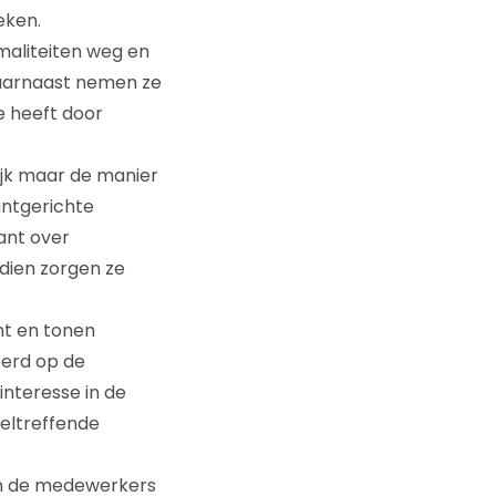
eken.
aliteiten weg en
 Daarnaast nemen ze
e heeft door
ijk maar de manier
antgerichte
ant over
dien zorgen ze
nt en tonen
eerd op de
interesse in de
oeltreffende
en de medewerkers