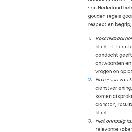
van Nederland hebb
gouden regels gaan 
respect en begrip;
Beschikbaarhei
klant. Het cont
aandacht geeft 
antwoorden en 
vragen en oplos
Nakomen van b
dienstverlenin
komen afsprake
diensten, resul
klant.
Niet onnodig las
relevante zaken