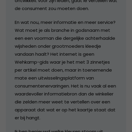
ontwikkelt voor zijn leden, gaat ie vertellen wat
de consument zou moeten doen.
En wat nou, meer informatie en meer service?
Wat moet je als branche in godsnaam met
een een voorman die dergelijke achterhaalde
wijsheden onder grootmoeders kleedje
vandaan haalt? Het internet is geen
Wehkamp-gids waar je het met 3 zinnetjes
per artikel moet doen, maar in toenemende
mate een uitwisselingsplatform van
consumentenervaringen. Het is nu vaak al een
waardevoller informatiebron dan de winkelier
die zelden meer weet te vertellen over een
apparaat dat wat er op het kaartje staat dat
er bij hangt.
Ik ben benieuwd welke kleuren stoom uit