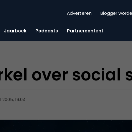
Adverteren
Blogger word
Jaarboek
Podcasts
Partnercontent
rkel over social 
l 2005, 19:04