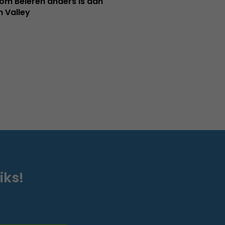
m Beieren anders is dan
n Valley
iks!