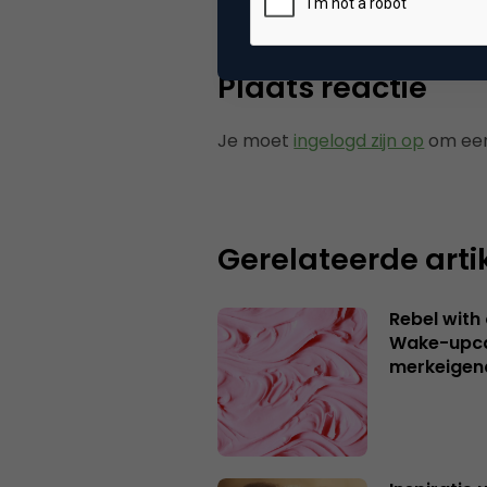
Plaats reactie
Je moet
ingelogd zijn op
om een
Gerelateerde arti
Rebel with
Wake-upca
merkeigen