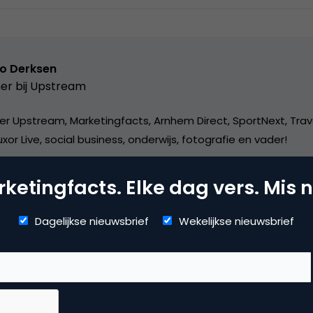
o Derksen
er bij
Upstream
er Upstream, Marketingfacts, Arnhem Direct, SportNext, Trav
xor Live, social business, onderwijs, fotografie en vader!
ketingfacts. Elke dag vers. Mis n
Dagelijkse nieuwsbrief
Wekelijkse nieuwsbrief
mmerce
nt