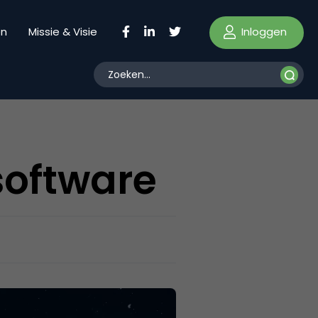
Inloggen
en
Missie & Visie
software