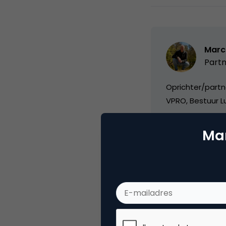
Marc
Partn
Oprichter/partn
VPRO, Bestuur Lu
Mar
Categorie
Co
Tags
eve