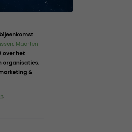
-bijeenkomst
nssen
,
Maarten
) over het
n organisaties.
 marketing &
en
.