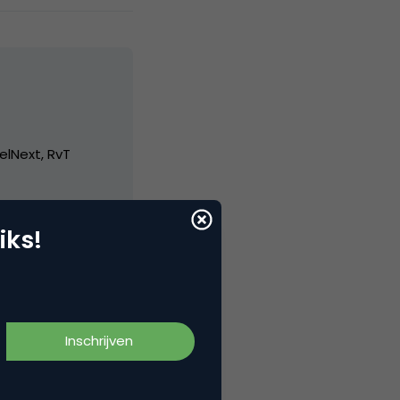
elNext, RvT
iks!