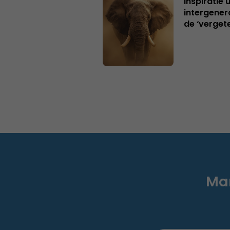
Inspiratie 
intergener
de ‘verget
Mar