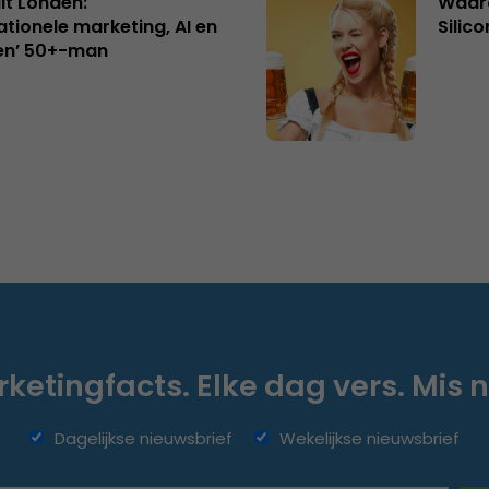
uit Londen:
Waaro
ationele marketing, AI en
Silico
en’ 50+-man
ketingfacts. Elke dag vers. Mis n
Dagelijkse nieuwsbrief
Wekelijkse nieuwsbrief