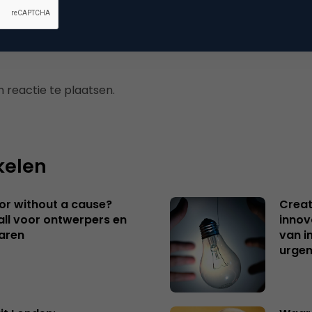
 reactie te plaatsen.
kelen
 or without a cause?
Creat
ll voor ontwerpers en
innov
aren
van i
urgen