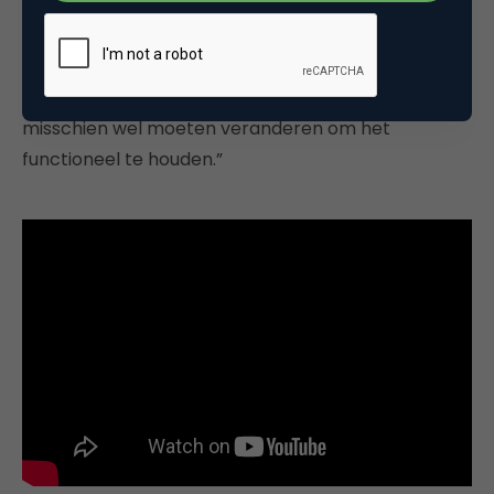
lagen en methodieken transparanter worden en
we het erover gaan hebben. Niet per se in de zin
van ‘privacy is iets dat we moeten beschermen’,
maar eerder de vraag of privacy iets is dat we
misschien wel moeten veranderen om het
functioneel te houden.”