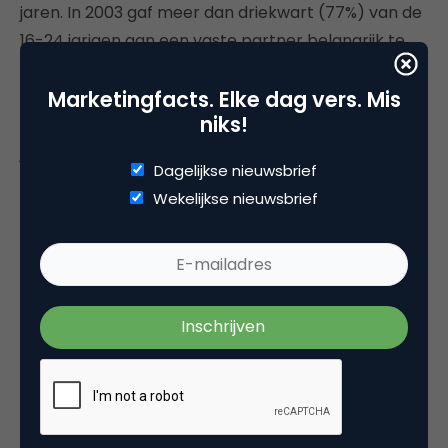
jaren. In 2003 gaf meer dan driekwart (77%) van de
16-24 jarigen aan een vaste partner belangrijk te
vinden, terwijl dit in 1997 ongeveer 70% bedroeg. De
Marketingfacts. Elke dag vers. Mis
groep babyboomers vindt het hebben van een
niks!
vaste partner weliswaar belangrijker dan de
jongere generatie, maar deze uitkomst (84%) is in
Dagelijkse nieuwsbrief
de afgelopen jaren stabiel gebleven.
Wekelijkse nieuwsbrief
Bron:
http://www.trendbox.nl/
Deel dit artikel
Kopieer link