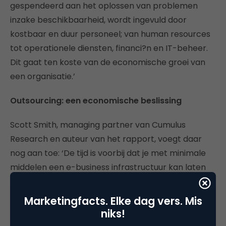
gespendeerd aan het oplossen van problemen
inzake beschikbaarheid, wordt ingevuld door
kostbaar en duur personeel; van human resources
tot operationele diensten, financi?n en IT-beheer.
Dit gaat ten koste van de economische groei van
een organisatie.’
Outsourcing: een economische beslissing
Scott Smith, managing partner van Cumulus
Research en auteur van het rapport, voegt daar
nog aan toe: ‘De tijd is voorbij dat je met minimale
middelen een e-business infrastructuur kan laten
draaien. Het is ook niet langer mogelijk om met een
minimum aan personeel, middelen en kennis een
Marketingfacts. Elke dag vers. Mis
bedrijf te laten overleven. Zelfs indien bedrijven
niks!
ervan overtuigd zijn dat ze het zelf kunnen doen,