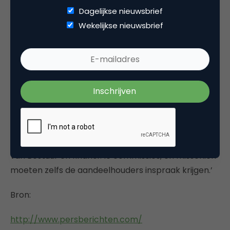
Dagelijkse nieuwsbrief
zorgt de verborgen kostprijs ervoor dat het
Wekelijkse nieuwsbrief
economisch gezien geen zin heeft. Outsouring is
geen wondermiddel. Wel is het meer dan ooit een
kosteneffectieve manier om toegevoegde waarde
te halen uit het menselijk en technisch kapitaal van
een onderneming. De mogelijkheden en de
reikwijdte worden immers uitgebreid. Het is een
economische beslissing: IT-infrastructuur mag niet
langer het exclusieve terrein van de IT-manager
zijn. Het is nu duidelijk een beslissing voor de Raad
van Bestuur en financi?le commissies, en misschien
moeten zelfs de aandeelhouders inspraak krijgen.’
Bron:
http://www.persberichten.com/