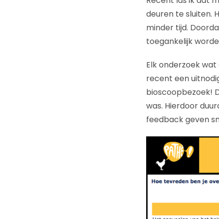
Recent las ik dat 
deuren te sluiten.
minder tijd. Doord
toegankelijk worde
Elk onderzoek wat 
recent een uitnodi
bioscoopbezoek! De 
was. Hierdoor duurd
feedback geven sne