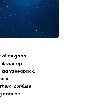
or wilde gaan
 ik voorop
 klantfeedback.
nele
e them, confuse
ug naar de