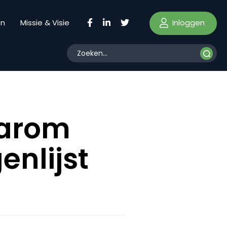
Inloggen
en
Missie & Visie
aarom
enlijst