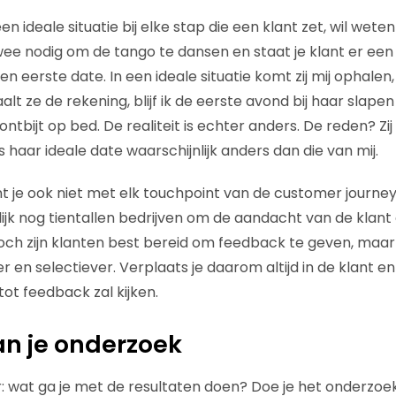
 een ideale situatie bij elke stap die een klant zet, wil wete
 twee nodig om de tango te dansen en staat je klant er een 
n eerste date. In een ideale situatie komt zij mij ophalen, 
lt ze de rekening, blijf ik de eerste avond bij haar slapen 
tbijt op bed. De realiteit is echter anders. De reden? Zi
 haar ideale date waarschijnlijk anders dan die van mij.
t je ook niet met elk touchpoint van de customer journey
k nog tientallen bedrijven om de aandacht van de klant e
ch zijn klanten best bereid om feedback te geven, maar 
r en selectiever. Verplaats je daarom altijd in de klant en
tot feedback zal kijken.
an je onderzoek
r: wat ga je met de resultaten doen? Doe je het onderzo