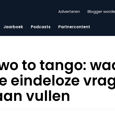
Adverteren
Blogger word
Jaarboek
Podcasts
Partnercontent
 two to tango: w
e eindeloze vrag
aan vullen