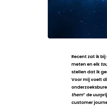
Recent zat ik bi
meten en elk
to
stellen dat ik g
Voor mij voelt di
onderzoeksbure
them
” de uurpr
customer journe