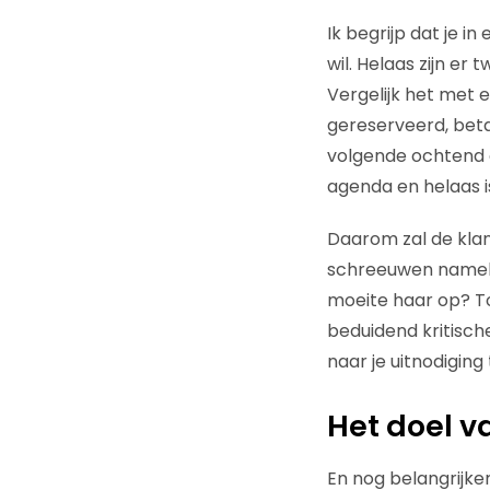
Ik begrijp dat je in
wil. Helaas zijn er
Vergelijk het met ee
gereserveerd, betaa
volgende ochtend on
agenda en helaas is
Daarom zal de klan
schreeuwen namelij
moeite haar op? To
beduidend kritische
naar je uitnodiging 
Het doel v
En nog belangrijke