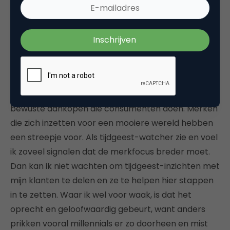
De tijdgeest geeft al langer aan dat het anders
moet, het establishment van ‘zo doen we het altijd’
staat ter discussie. Het is tijd voor vernieuwing en
verbetering, voor een wereld die mooier wordt in
plaats van steeds slechter. Het idee van ‘verander
de wereld en begin bij jezelf’ zie je vaker terug in de
bewuste aankopen die consumenten doen. Merken
die zich inzetten voor een mooiere wereld hebben
een streepje voor. Als tijdgeest-watcher zie en voel
ik zoveel signalen dat de merkfocus breder moet.
Dan kan ik niet wachten om tijdgeest-inzichten met
mijn klanten te delen en ze te helpen hier stappen
in te zetten. Waar ik wel voor waak, is dat het
oprecht en geloofwaardig gebeurt, want anders
prikken vooral millennials er zo doorheen en mist