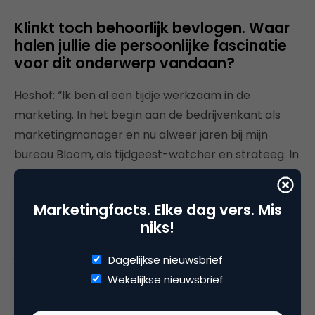
Klinkt toch behoorlijk bevlogen. Waar
halen jullie die persoonlijke fascinatie
voor dit onderwerp vandaan?
Heshof: “Ik ben al een tijdje werkzaam in de
marketing. In het begin aan de bedrijvenkant als
marketingmanager en nu alweer jaren bij mijn
bureau Bloom, als tijdgeest-watcher en strateeg. In
de jaren ’90 was ik druk met het positioneren en
grootmaken van Knorr Wereldgerechten, waar
Marketingfacts. Elke dag vers. Mis
alles draaide om omzet en profit: de shareholders
niks!
value, zonder echt maatschappelijk interesse. Nou
ja: behalve wat liefdadigheid. Ik heb meegemaakt
Dagelijkse nieuwsbrief
waar die eenzijdige focus op winst in de
Wekelijkse nieuwsbrief
samenleving toe heeft geleid, met een grote
financiële en economische crisis als gevolg.