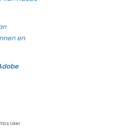
an
onnen en
 Adobe
tics User