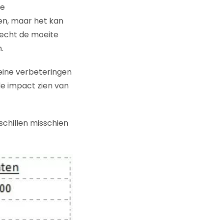
oe
en, maar het kan
h echt de moeite
.
leine verbeteringen
de impact zien van
schillen misschien