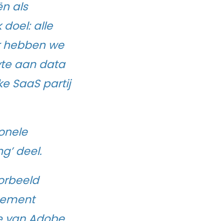
n als
oel: alle
ar hebben we
yte aan data
e SaaS partij
ionele
g’ deel.
orbeeld
gement
te van Adobe