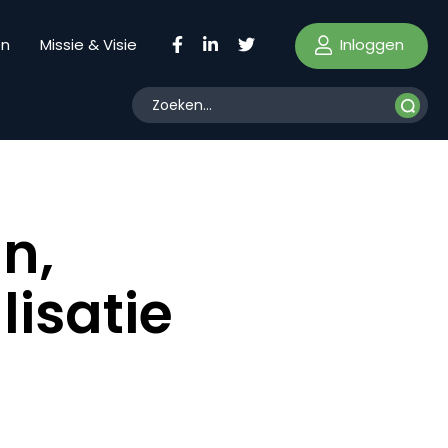
Inloggen
en
Missie & Visie
n,
isatie