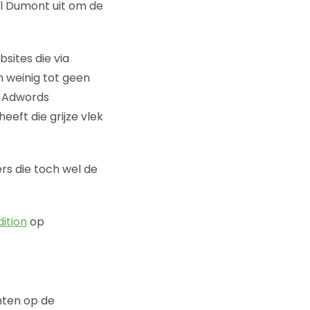
el Dumont uit om de
bsites die via
 weinig tot geen
e Adwords
eeft die grijze vlek
rs die toch wel de
ition
op
chten op de