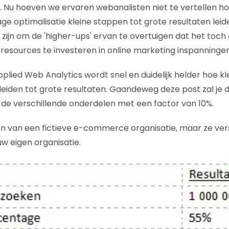
 Nu hoeven we ervaren webanalisten niet te vertellen h
e optimalisatie kleine stappen tot grote resultaten leid
g zijn om de 'higher-ups' ervan te overtuigen dat het toc
 resources te investeren in online marketing inspanningen
pplied Web Analytics wordt snel en duidelijk helder hoe k
 leiden tot grote resultaten. Gaandeweg deze post zal je 
de verschillende onderdelen met een factor van 10%.
aten van een fictieve e-commerce organisatie, maar ze ver
uw eigen organisatie.