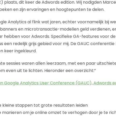
plaats, dit keer de Adwords edition. Wij nodigden Marc
oeken en zijn ervaringen en hoogtepunten te delen.
gle Analytics al flink wat jaren, echter voornamelijk bij we
 banners en microtransactie-modellen geld verdienen, en
r hebben voor Adwords. Specifieke GA-features voor d
us een redelijk grijs gebied voor mij. De GAUC conferentie h
en keer ingekleurd.
te sessies waren allen leerzaam, met een paar uitschiete
m even uit te lichten. Hieronder een overzicht:”
an Google Analytics User Conference (GAUC), Adwords ed
e kleine stappen tot grote resultaten leiden
nde manieren om je online omzet te verhogen door je te ri