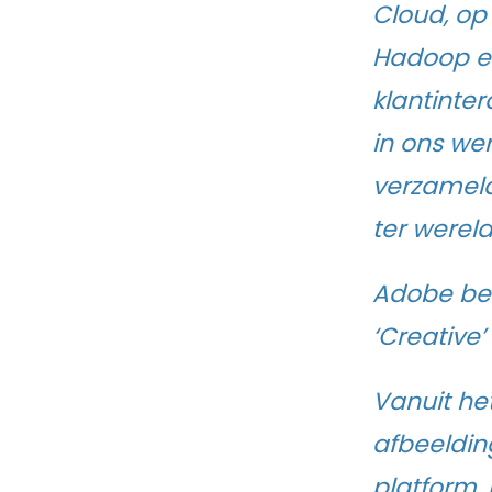
Cloud, op
Hadoop en
klantinte
in ons we
verzameld
ter wereld
Adobe best
‘Creative
Vanuit he
afbeeldin
platform,