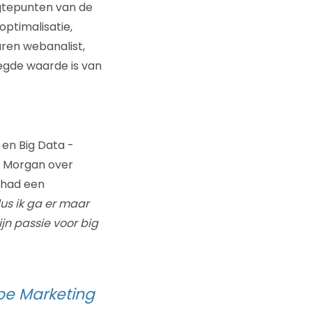
ogtepunten van de
optimalisatie,
aren webanalist,
egde waarde is van
en Big Data -
l Morgan over
j had een
us ik ga er maar
ijn passie voor big
be Marketing