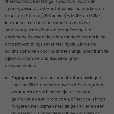
thermostaat. Het things-spectrum loopt van
cyber-physical systems
tot sensornetwerken, en
draait om H(uman)2M(achine)-, M2H- en M2M-
interactie in de bekende smaken
one2one
,
one2many
,
many2one
en
many2many
. Het
onderscheid tussen deze interactievormen is in de
context van things zeker niet rigide. Als we de
balans opmaken door naar het things-spectrum te
kijken, kunnen we drie duidelijke lijnen
onderscheiden:
Engagement
: de consumententoepassingen
zoals de Fitbit en andere
wearable computing
waar API’s de verbinding zijn tussen een
gebruiker en een product en/of service. Things
fungeren hier, samen met de gebruiker en een
aanbieder, als onderdeel van een system of