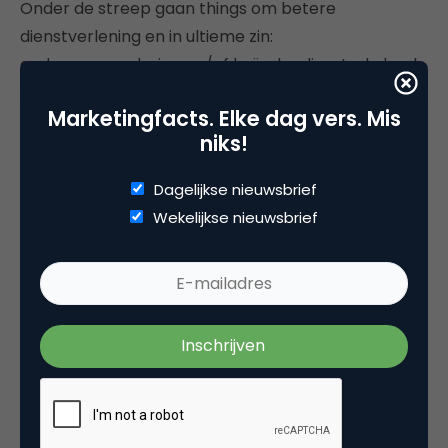
Onder de streep gaan things om betere
dienstverlening en in ultieme zin:
gedragsverandering en/of beïnvloeding. In de hoek
van engagement zetten
activity trackers
Marketingfacts. Elke dag vers. Mis
lichaamsdata om tot
personal data analytics
die
niks!
inzicht geven hoe de gezondheid te verbeteren.
Ditzelfde geldt voor de
connected toothbrush
van
Dagelijkse nieuwsbrief
Phillips of de Fuelband van Nike: het is een service
Wekelijkse nieuwsbrief
(dit kan je doen om fitter te worden) aanbieden op
basis van gebruikersdata.
De belangrijkste nieuwe spelregels zijn wat mij
betreft dan ook:
Things zetten de shift in denken van producten
naar services voort.
Services op basis van things worden gecreëerd